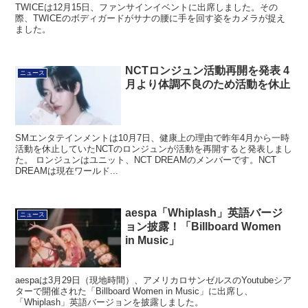
TWICEは12月15日、ファンサインイベントに出席しました。その
際、TWICEのボディガードがサナの腰に手を回す姿をカメラが捉え
ました。
NCTロンジュン活動再開を発表 4
ニュース
月より体調不良のため活動を休止
SMエンタテインメントは10月7日、健康上の理由で昨年4月から一時
活動を休止していたNCTのロンジュンが活動を再開すると発表しまし
た。 ロンジュンはユニット、NCT DREAMのメンバーです。NCT
DREAMは現在ワールド...
aespa「Whiplash」英語バージ
ニュース
ョン披露！「Billboard Women
in Music」
aespaは3月29日（現地時間）、アメリカロサンゼルスのYoutubeシア
ターで開催された「Billboard Women in Music」に出席し、
「Whiplash」英語バージョンを披露しました。