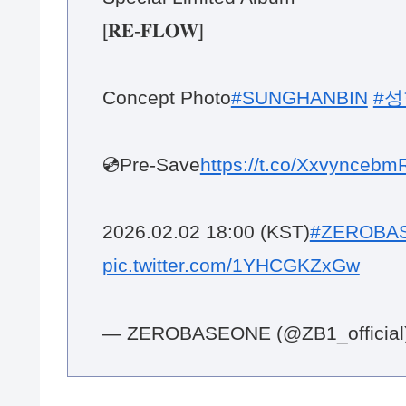
[𝐑𝐄-𝐅𝐋𝐎𝐖]
Concept Photo
#SUNGHANBIN
#
💿Pre-Save
https://t.co/Xxvyncebm
2026.02.02 18:00 (KST)
#ZEROBA
pic.twitter.com/1YHCGKZxGw
— ZEROBASEONE (@ZB1_official