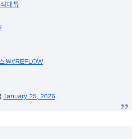
R
스원
#REFLOW
)
January 25, 2026