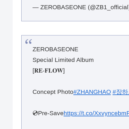
— ZEROBASEONE (@ZB1_official
ZEROBASEONE
Special Limited Album
[𝐑𝐄-𝐅𝐋𝐎𝐖]
Concept Photo
#ZHANGHAO
#장하
💿Pre-Save
https://t.co/Xxvyncebm
2026.02.02 18:00 (KST)