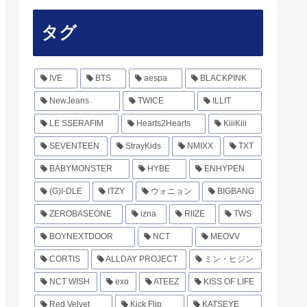
タグ
IVE
BTS
aespa
BLACKPINK
NewJeans
TWICE
ILLIT
LE SSERAFIM
Hearts2Hearts
KiiiKiii
SEVENTEEN
StrayKids
NMIXX
TXT
BABYMONSTER
HYBE
ENHYPEN
(G)I-DLE
ITZY
ウォニョン
BIGBANG
ZEROBASEONE
izna
RIIZE
TWS
BOYNEXTDOOR
NCT
MEOVV
CORTIS
ALLDAY PROJECT
ミン・ヒジン
NCT WISH
exo
ATEEZ
KISS OF LIFE
Red Velvet
Kick Flip
KATSEYE