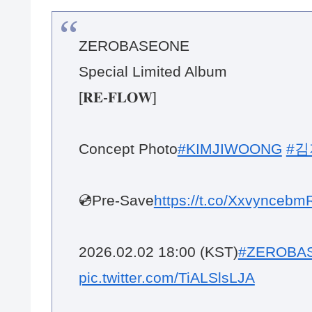
ZEROBASEONE
Special Limited Album
[𝐑𝐄-𝐅𝐋𝐎𝐖]
Concept Photo
#KIMJIWOONG
#
💿Pre-Save
https://t.co/Xxvyncebm
2026.02.02 18:00 (KST)
#ZEROBA
pic.twitter.com/TiALSlsLJA