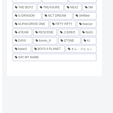
THE BOYZ
TREASURE
NEXZ
SM
G-DRAGON
NCT DREAM
SHINee
ALPHA DRIVE ONE
FIFTY FIFTY
Kep1er
&TEAM
RESCENE
少女時代
NiziU
DAY6
fromis_9
IZ*ONE
IU
tripleS
BOYS ll PLANET
キム・スヒョン
SAY MY NAME