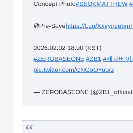
💿Pre-Save
https://t.co/Xxvyncebm
2026.02.02 18:00 (KST)
#ZEROBASEONE
#ZB1
#제로베이
pic.twitter.com/CNGoOYuorz
— ZEROBASEONE (@ZB1_official
ZEROBASEONE
Special Limited Album