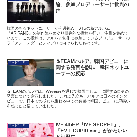
論、参加プロデューサーに批判の
声
韓国のあるネットユーザーが今週初め、BTSの新アルバム
『ARIRANG』の制作陣をめぐり批判的な投稿を行い、注目を集めて
います。この投稿は、アルバム制作に参加しているプロデューサーの
ライアン・テダーとディプロに向けられたものです。
＆TEAMハルア、韓国デビューに
ネットユーザー
関する発言を謝罪 韓国ネットユ
ーザーの反応
＆TEAMのハルアは、Weverseを通じて韓国デビューに関する自身の
発言について謝罪しました。 これに先立ち、ハルアは日本のインタ
ビューで、日本での成功を重ねる中での突然の韓国デビューに戸惑い
を感じたと語っていました。
IVE 4thEP『IVE SECRET』、
ネットユーザー
「EVIL CUPID ver.」がかわいい
と話題に