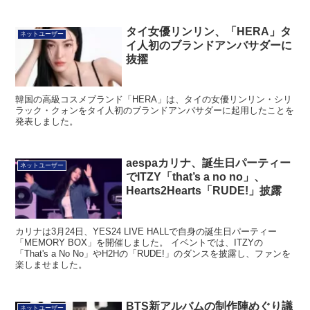
タイ女優リンリン、「HERA」タ
ネットユーザー
イ人初のブランドアンバサダーに
抜擢
韓国の高級コスメブランド「HERA」は、タイの女優リンリン・シリ
ラック・クォンをタイ人初のブランドアンバサダーに起用したことを
発表しました。
aespaカリナ、誕生日パーティー
ネットユーザー
でITZY「that’s a no no」、
Hearts2Hearts「RUDE!」披露
カリナは3月24日、YES24 LIVE HALLで自身の誕生日パーティー
「MEMORY BOX」を開催しました。 イベントでは、ITZYの
「That's a No No」やH2Hの「RUDE!」のダンスを披露し、ファンを
楽しませました。
BTS新アルバムの制作陣めぐり議
ネットユーザー