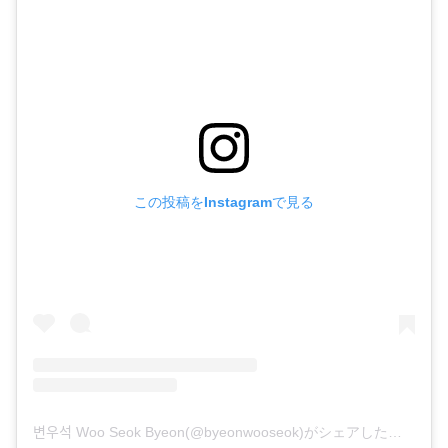
この投稿をInstagramで見る
변우석 Woo Seok Byeon(@byeonwooseok)がシェアした投稿