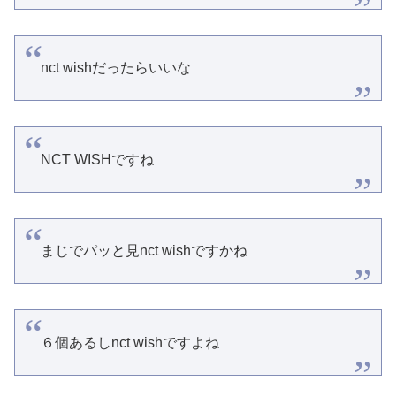
nct wishだったらいいな
NCT WISHですね
まじでパッと見nct wishですかね
６個あるしnct wishですよね