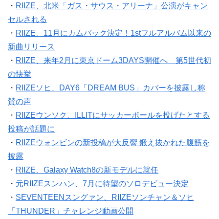
・
RIIZE、北米「ガス・サウス・アリーナ」公演がキャン
セルされる
・
RIIZE、11月にカムバック決定！1stフルアルバム以来の
新曲リリース
・
RIIZE、来年2月に東京ドーム3DAYS開催へ 第5世代初
の快挙
・
RIIZEソヒ、DAY6「DREAM BUS」カバーを披露し称
賛の声
・
RIIZEウンソク、ILLITにサッカーボールを投げたとする
投稿が話題に
・
RIIZEウォンビンの新投稿が大反響 鍛え抜かれた腹筋を
披露
・
RIIZE、Galaxy Watch8の新モデルに就任
・
元RIIZEスンハン、7月に待望のソロデビュー決定
・
SEVENTEENスングァン、RIIZEソンチャン＆ソヒ
「THUNDER」チャレンジ動画公開