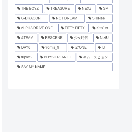
THE BOYZ
TREASURE
NEXZ
SM
G-DRAGON
NCT DREAM
SHINee
ALPHA DRIVE ONE
FIFTY FIFTY
Kep1er
&TEAM
RESCENE
少女時代
NiziU
DAY6
fromis_9
IZ*ONE
IU
tripleS
BOYS ll PLANET
キム・スヒョン
SAY MY NAME