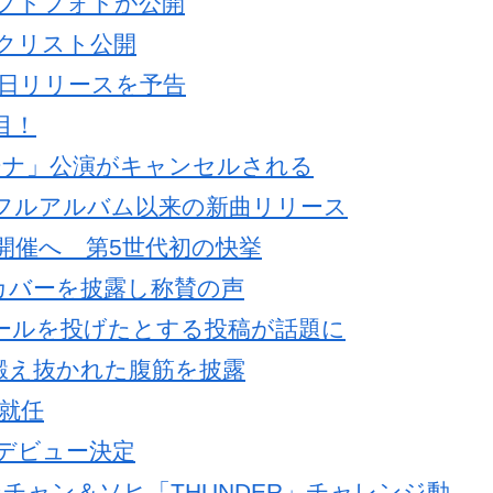
ンセプトフォトが公開
ラックリスト公開
月24日リリースを予告
目！
リーナ」公演がキャンセルされる
1stフルアルバム以来の新曲リリース
YS開催へ 第5世代初の快挙
US」カバーを披露し称賛の声
ーボールを投げたとする投稿が話題に
 鍛え抜かれた腹筋を披露
に就任
ロデビュー決定
Eソンチャン＆ソヒ「THUNDER」チャレンジ動