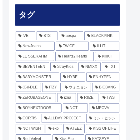
タグ
IVE
BTS
aespa
BLACKPINK
NewJeans
TWICE
ILLIT
LE SSERAFIM
Hearts2Hearts
KiiiKiii
SEVENTEEN
StrayKids
NMIXX
TXT
BABYMONSTER
HYBE
ENHYPEN
(G)I-DLE
ITZY
ウォニョン
BIGBANG
ZEROBASEONE
izna
RIIZE
TWS
BOYNEXTDOOR
NCT
MEOVV
CORTIS
ALLDAY PROJECT
ミン・ヒジン
NCT WISH
exo
ATEEZ
KISS OF LIFE
Red Velvet
Kick Flip
KATSEYE