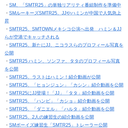
・
SMルーキーズSMTR25、JJやハミンが中国で人気急上
昇
・
SMTR25、SMTOWNメキシコ公演へ出発 ハミン＆JJ
らが空港でキャッチされる
・
SMTR25、新たにJJ、ニコラスらのプロフィール写真を
公開
・
SMTR25 ハミン、ソンファ、タタのプロフィール写真
を公開
・
SMTR25、ラストはハミン！紹介動画が公開
・
SMTR25、「ヒョンジュン」「カシン」紹介動画を公開
・
SMTR25にJJ登場！「JJ」「タタ」紹介動画を公開
・
SMTR25、「ハンビ」「カショ」紹介動画を公開
・
SMTR25、「ダニエル」「ハルタ」紹介動画を公開
・
SMTR25、2人の練習生の紹介動画を公開
・
SMボーイズ練習生「SMTR25」トレーラー公開
・
SMの新ボーイズグループ 8人構成か