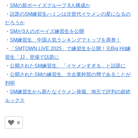
・
話題のSM練習生ハミンは次世代イケメンの星になるの
だろうか
・
SMが3人のボーイズ練習生を公開
・
SM練習生、中国人気ランキングでトップを席巻！
・
「SMTOWN LIVE 2025」で練習生を公開！元Big Hit練
習生「JJ」登場で話題に
・
公開されたSM練習生、「イケメンすぎる」と話題に
・
公開されたSMの練習生、大企業幹部の甥であることが
判明
・
SM練習生から新たなイケメン発掘、地元で評判の超絶
ルックス
0