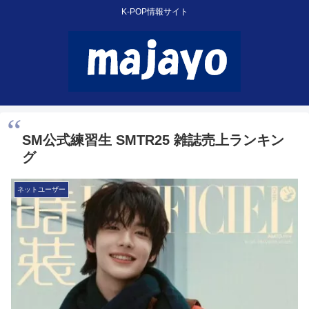
K-POP情報サイト
SM公式練習生 SMTR25 雑誌売上ランキン
グ
ネットユーザー