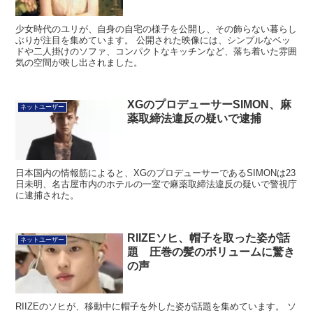
少女時代のユリが、自身の自宅の様子を公開し、その飾らない暮らし
ぶりが注目を集めています。 公開された映像には、シンプルなベッ
ドや二人掛けのソファ、コンパクトなキッチンなど、落ち着いた雰囲
気の空間が映し出されました。
XGのプロデューサーSIMON、麻
ネットユーザー
薬取締法違反の疑いで逮捕
日本国内の情報筋によると、XGのプロデューサーであるSIMONは23
日未明、名古屋市内のホテルの一室で麻薬取締法違反の疑いで警視庁
に逮捕された。
RIIZEソヒ、帽子を取った姿が話
ネットユーザー
題 圧巻の髪のボリュームに驚き
の声
RIIZEのソヒが、移動中に帽子を外した姿が話題を集めています。 ソ
ヒはもともと髪のボリュームが多いことで知られています。