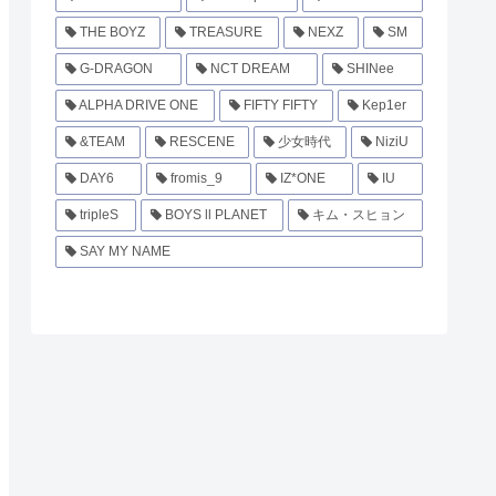
THE BOYZ
TREASURE
NEXZ
SM
G-DRAGON
NCT DREAM
SHINee
ALPHA DRIVE ONE
FIFTY FIFTY
Kep1er
&TEAM
RESCENE
少女時代
NiziU
DAY6
fromis_9
IZ*ONE
IU
tripleS
BOYS ll PLANET
キム・スヒョン
SAY MY NAME