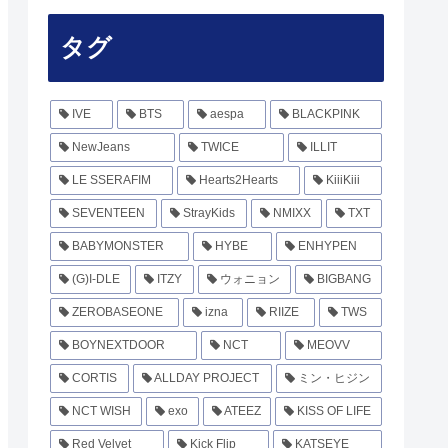
タグ
IVE
BTS
aespa
BLACKPINK
NewJeans
TWICE
ILLIT
LE SSERAFIM
Hearts2Hearts
KiiiKiii
SEVENTEEN
StrayKids
NMIXX
TXT
BABYMONSTER
HYBE
ENHYPEN
(G)I-DLE
ITZY
ウォニョン
BIGBANG
ZEROBASEONE
izna
RIIZE
TWS
BOYNEXTDOOR
NCT
MEOVV
CORTIS
ALLDAY PROJECT
ミン・ヒジン
NCT WISH
exo
ATEEZ
KISS OF LIFE
Red Velvet
Kick Flip
KATSEYE