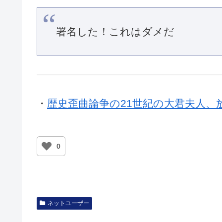
署名した！これはダメだ
・
歴史歪曲論争の21世紀の大君夫人、
0
ネットユーザー