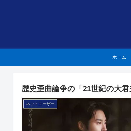
ホーム
歴史歪曲論争の「21世紀の大
ネットユーザー