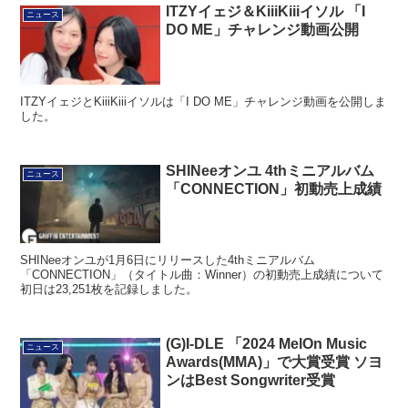
ITZYイェジ＆KiiiKiiiイソル 「I
ニュース
DO ME」チャレンジ動画公開
ITZYイェジとKiiiKiiiイソルは「I DO ME」チャレンジ動画を公開しま
した。
SHINeeオンユ 4thミニアルバム
ニュース
「CONNECTION」初動売上成績
SHINeeオンユが1月6日にリリースした4thミニアルバム
「CONNECTION」（タイトル曲：Winner）の初動売上成績について
初日は23,251枚を記録しました。
(G)I-DLE 「2024 MelOn Music
ニュース
Awards(MMA)」で大賞受賞 ソヨ
ンはBest Songwriter受賞