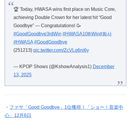
🏆 Today, HWASA wins first place on Music Core,
achieving Double Crown for her latest hit “Good
Goodbye” — Congratulations! 🥳
#GoodGoodbye3rdWin
#HWASA10thWin
#화사
#HWASA
#GoodGoodbye
(251213)
pic.twitter.com/ZcVLg6ni6y
— KPOP Shows (@KshowAnalysis1)
December
13, 2025
・
ファサ「Good Goodbye」1位獲得！「ショー！音楽中
心」12月6日