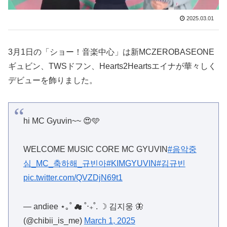
2025.03.01
3月1日の「ショー！音楽中心」は新MCZEROBASEONE
ギュビン、TWSドフン、Hearts2Heartsエイナが華々しく
デビューを飾りました。
hi MC Gyuvin~~ 😍🩵
WELCOME MUSIC CORE MC GYUVIN
#음악중
심_MC_축하해_규빈아
#KIMGYUVIN
#김규빈
pic.twitter.com/QVZDjN69t1
— andiee ⋆｡˚ ☁︎ ˚⋅₊˚. ☽ 김지웅 🦋
(@chibii_is_me)
March 1, 2025