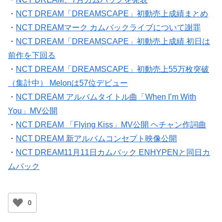
・
NCT DREAM「DREAMSCAPE」初動売上成績まとめ
・
NCT DREAMマーク カムバックライブについて謝罪
・
NCT DREAM「DREAMSCAPE」初動売上成績 初日は
前作を下回る
・
NCT DREAM「DREAMSCAPE」初動売上55万枚突破
（集計中） Melonは57位デビュー
・
NCT DREAM アルバムタイトル曲「When I’m With
You」MV公開
・
NCT DREAM 「Flying Kiss」MV公開 ヘチャン作詞曲
・
NCT DREAM 新アルバムコンセプト映像公開
・
NCT DREAM11月11日カムバック ENHYPENと同日カ
ムバック
0