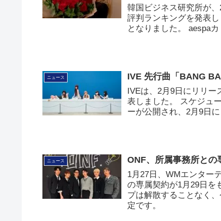
韓国ビジネス研究所が、
評判ランキングを発表しま
となりました。 aesp
IVE 先行曲「BANG
ニュース
IVEは、2月9日にリリ
表しました。 スケジュ
ーが公開され、2月9日
ONF、所属事務所と
ニュース
1月27日、WMエンター
の専属契約が1月29日
プは解散することなく、
定です。