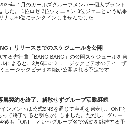
2025年７月のガールズグループメンバー個人ブランド
した。 1位ロゼ 2位ウォニョン 3位ジェニという結果
aカリナは30位にランクインしませんでした。
 BANG」リリースまでのスケジュールを公開
ースする先行曲「BANG BANG」の公開スケジュールを発
ールによると、2月6日にミュージックビデオのティーザ
にミュージックビデオ本編が公開される予定です。
の専属契約を終了、解散せずグループ活動継続
テインメントは公式SNSを通じて声明を発表し、ONFと
をもって終了すると明らかにしました。ただし、グルー
今後も「ONF」というグループ名で活動を継続する予