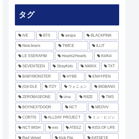
タグ
IVE
BTS
aespa
BLACKPINK
NewJeans
TWICE
ILLIT
LE SSERAFIM
Hearts2Hearts
KiiiKiii
SEVENTEEN
StrayKids
NMIXX
TXT
BABYMONSTER
HYBE
ENHYPEN
(G)I-DLE
ITZY
ウォニョン
BIGBANG
ZEROBASEONE
izna
RIIZE
TWS
BOYNEXTDOOR
NCT
MEOVV
CORTIS
ALLDAY PROJECT
ミン・ヒジン
NCT WISH
exo
ATEEZ
KISS OF LIFE
Red Velvet
Kick Flip
KATSEYE