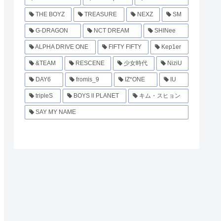
THE BOYZ
TREASURE
NEXZ
SM
G-DRAGON
NCT DREAM
SHINee
ALPHA DRIVE ONE
FIFTY FIFTY
Kep1er
&TEAM
RESCENE
少女時代
NiziU
DAY6
fromis_9
IZ*ONE
IU
tripleS
BOYS ll PLANET
キム・スヒョン
SAY MY NAME