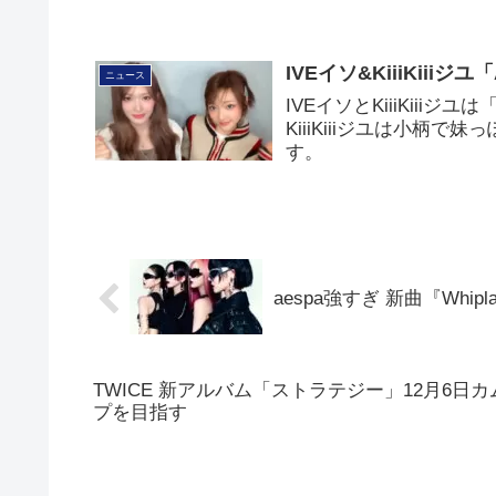
IVEイソ&KiiiKiii
ニュース
IVEイソとKiiiKiii
KiiiKiiiジユは小柄
す。
aespa強すぎ 新曲『Whi
TWICE 新アルバム「ストラテジー」12月6日
プを目指す