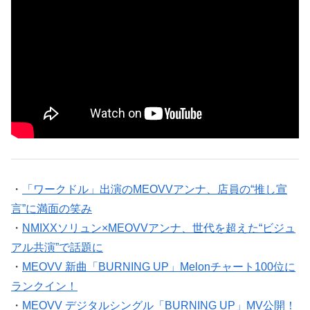
・
「ワークドル」出演のMEOVVアンナ、店員の“推し宣
言”に満面の笑み
・
NMIXXソリュン×MEOVVアンナ、世代を超えた“ビジュ
アル共演”で話題に
・
MEOVV 新曲「BURNING UP」Melonチャート100位に
ランクイン！
・
MEOVV デジタルシングル「BURNING UP」MV公開！