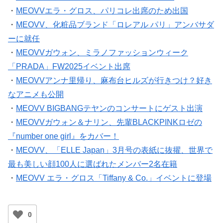
・
MEOVVエラ・グロス、パリコレ出席のため出国
・
MEOVV、化粧品ブランド「ロレアル パリ」アンバサダ
ーに就任
・
MEOVVガウォン、ミラノファッションウィーク
「PRADA」FW2025イベント出席
・
MEOVVアンナ里帰り、麻布台ヒルズが行きつけ？好き
なアニメも公開
・
MEOVV BIGBANGテヤンのコンサートにゲスト出演
・
MEOVVガウォン＆ナリン、先輩BLACKPINKロゼの
『number one girl』をカバー！
・
MEOVV、「ELLE Japan」3月号の表紙に抜擢、世界で
最も美しい顔100人に選ばれたメンバー2名在籍
・
MEOVV エラ・グロス「Tiffany & Co.」イベントに登場
0