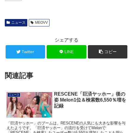
ニュース
MEOVV
シェアする
Twitter
LINE
コピー
関連記事
RESCENE「巨済ヤッホー」後の
ニュース
姿 Melon1位＆検索数6,550％増を
記録
「巨済ヤッホー」のブームは、RESCENEの人気にも大きな影響を与
えたようです。「巨済ヤッホー」の流行を受けてMelonで
「RESCENE」を検索したユーザー数は6,550％増加したことも明ら