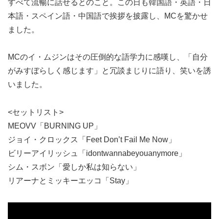
すべて流暢に話せるとのこと。この日も韓国語・英語・日
本語・スペイン語・中国語で挨拶を披露し、MCを驚かせ
ました。
MCのイ・ムジンはその圧倒的な語学力に感嘆し、「自分
がみすぼらしく感じます」と冗談まじりに語り、笑いを誘
いました。
<セットリスト>
MEOVV「BURNING UP」
ジョイ・クロックス「Feet Don’t Fail Me Now」
ビリーアイリッシュ「idontwannabeyouanymore」
シム・スボン「愛しか私は知らない」
リアーナとミッキーエッコ「Stay」