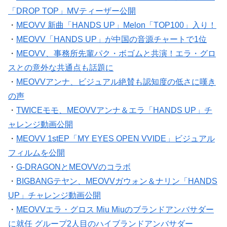
「DROP TOP」MVティーザー公開
・
MEOVV 新曲「HANDS UP」Melon「TOP100」入り！
・
MEOVV「HANDS UP」が中国の音源チャートで1位
・
MEOVV、事務所先輩パク・ボゴムと共演！エラ・グロ
スとの意外な共通点も話題に
・
MEOVVアンナ、ビジュアル絶賛も認知度の低さに嘆き
の声
・
TWICEモモ、MEOVVアンナ＆エラ「HANDS UP」チ
ャレンジ動画公開
・
MEOVV 1stEP「MY EYES OPEN VVIDE」ビジュアル
フィルムを公開
・
G-DRAGONとMEOVVのコラボ
・
BIGBANGテヤン、MEOVVガウォン＆ナリン「HANDS
UP」チャレンジ動画公開
・
MEOVVエラ・グロス Miu Miuのブランドアンバサダー
に就任 グループ2人目のハイブランドアンバサダー