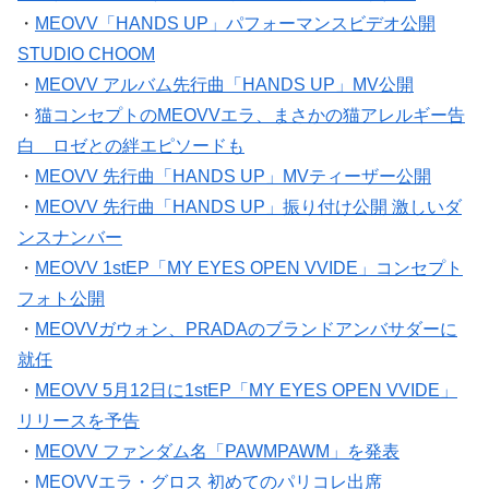
・
MEOVV「HANDS UP」パフォーマンスビデオ公開
STUDIO CHOOM
・
MEOVV アルバム先行曲「HANDS UP」MV公開
・
猫コンセプトのMEOVVエラ、まさかの猫アレルギー告
白 ロゼとの絆エピソードも
・
MEOVV 先行曲「HANDS UP」MVティーザー公開
・
MEOVV 先行曲「HANDS UP」振り付け公開 激しいダ
ンスナンバー
・
MEOVV 1stEP「MY EYES OPEN VVIDE」コンセプト
フォト公開
・
MEOVVガウォン、PRADAのブランドアンバサダーに
就任
・
MEOVV 5月12日に1stEP「MY EYES OPEN VVIDE」
リリースを予告
・
MEOVV ファンダム名「PAWMPAWM」を発表
・
MEOVVエラ・グロス 初めてのパリコレ出席