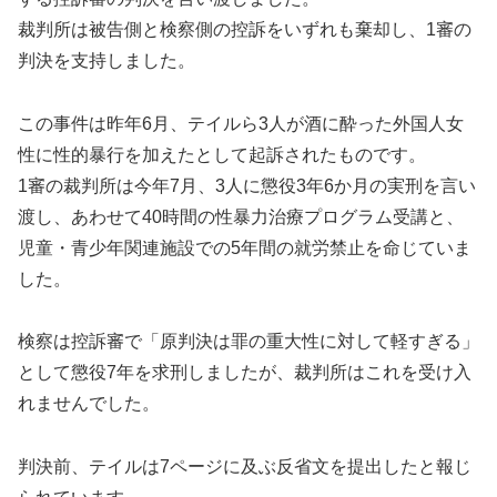
裁判所は被告側と検察側の控訴をいずれも棄却し、1審の
判決を支持しました。
この事件は昨年6月、テイルら3人が酒に酔った外国人女
性に性的暴行を加えたとして起訴されたものです。
1審の裁判所は今年7月、3人に懲役3年6か月の実刑を言い
渡し、あわせて40時間の性暴力治療プログラム受講と、
児童・青少年関連施設での5年間の就労禁止を命じていま
した。
検察は控訴審で「原判決は罪の重大性に対して軽すぎる」
として懲役7年を求刑しましたが、裁判所はこれを受け入
れませんでした。
判決前、テイルは7ページに及ぶ反省文を提出したと報じ