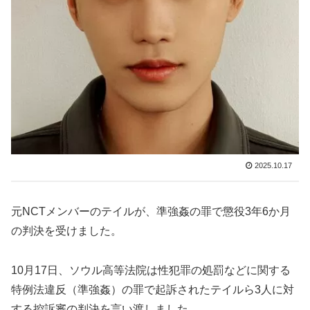
2025.10.17
元NCTメンバーのテイルが、準強姦の罪で懲役3年6か月
の判決を受けました。
10月17日、ソウル高等法院は性犯罪の処罰などに関する
特例法違反（準強姦）の罪で起訴されたテイルら3人に対
する控訴審の判決を言い渡しました。