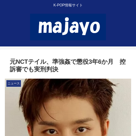
K-POP情報サイト
元NCTテイル、準強姦で懲役3年6か月 控
訴審でも実刑判決
ニュース