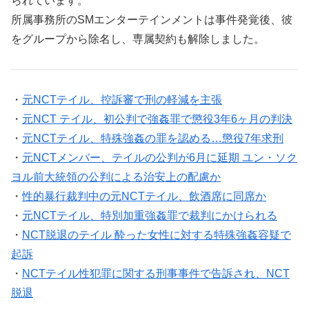
られています。
所属事務所のSMエンターテインメントは事件発覚後、彼
をグループから除名し、専属契約も解除しました。
・
元NCTテイル、控訴審で刑の軽減を主張
・
元NCT テイル、初公判で強姦罪で懲役3年6ヶ月の判決
・
元NCTテイル、特殊強姦の罪を認める…懲役7年求刑
・
元NCTメンバー、テイルの公判が6月に延期 ユン・ソク
ヨル前大統領の公判による治安上の配慮か
・
性的暴行裁判中の元NCTテイル、飲酒席に同席か
・
元NCTテイル、特別加重強姦罪で裁判にかけられる
・
NCT脱退のテイル 酔った女性に対する特殊強姦容疑で
起訴
・
NCTテイル性犯罪に関する刑事事件で告訴され、NCT
脱退