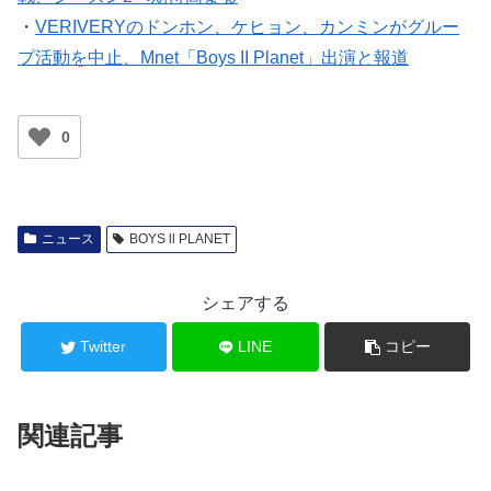
・
VERIVERYのドンホン、ケヒョン、カンミンがグルー
プ活動を中止、Mnet「Boys II Planet」出演と報道
0
ニュース
BOYS ll PLANET
シェアする
Twitter
LINE
コピー
関連記事