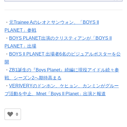
・
元Trainee Aのレオとサンウォン、「BOYS II
PLANET」参戦
・
BOYS PLANET出演のクリスティアンが「BOYS II
PLANET」出場
・
BOYS ll PLANET 出場者6名のビジュアルポスターを公
開
・
ZB1誕生の『Boys Planet』続編に現役アイドル続々参
戦、シーズン2へ期待高まる
・
VERIVERYのドンホン、ケヒョン、カンミンがグルー
プ活動を中止、Mnet「Boys II Planet」出演と報道
0