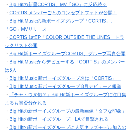
・
Big Hitの新星CORTIS、MV「GO」に反応続々
・
CORTIS メンバーごとのコンセプトフォトが公開！
・
Big Hit Musicの新ボーイズグループ「CORTIS」、
「GO」MVリリース
・
CORTIS 1stEP「COLOR OUTSIDE THE LINES」トラ
ックリスト公開
・
Big Hit新ボーイズグループCORTIS、グループ写真公開
・
Big Hit Musicからデビューする「CORTIS」のメンバー
は5人
・
Big Hit Music 新ボーイズグループ名は「CORTIS」！
・
Big Hit Music 新ボーイズグループ 8月デビューと報道
・
「チャ・ウヌ似？」Big Hit新ボーイズグループに注目集
まるも賛否分かれる
・
Big Hitの新ボーイズグループの最新画像「タフな印象」
・
Big Hitの新ボーイズグループ、LAで目撃される
・
Big Hitの新ボーイズグループに人気キッズモデル加入の