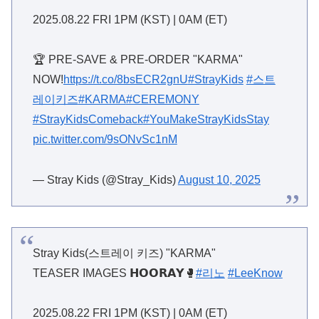
2025.08.22 FRI 1PM (KST) | 0AM (ET)
🏆 PRE-SAVE & PRE-ORDER "KARMA"
NOW!
https://t.co/8bsECR2gnU
#StrayKids
#스트
레이키즈
#KARMA
#CEREMONY
#StrayKidsComeback
#YouMakeStrayKidsStay
pic.twitter.com/9sONvSc1nM
— Stray Kids (@Stray_Kids)
August 10, 2025
Stray Kids(스트레이 키즈) "KARMA"
TEASER IMAGES 𝗛𝗢𝗢𝗥𝗔𝗬🥊
#리노
#LeeKnow
2025.08.22 FRI 1PM (KST) | 0AM (ET)