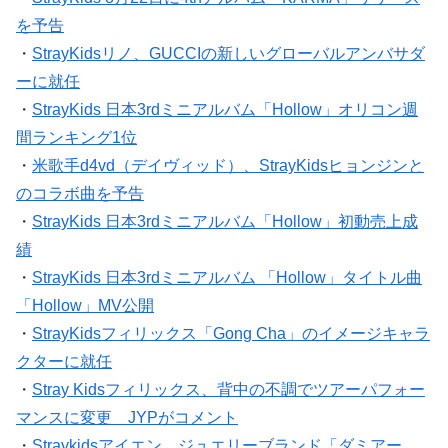
を予告
・
StrayKidsリノ、GUCCIの新しいグローバルアンバサダ
ーに就任
・
StrayKids 日本3rdミニアルバム「Hollow」オリコン週
間ランキング1位
・
米歌手d4vd（デイヴィッド）、StrayKidsヒョンジンと
のコラボ曲を予告
・
StrayKids 日本3rdミニアルバム「Hollow」初動売上成
績
・
StrayKids 日本3rdミニアルバム 「Hollow」タイトル曲
「Hollow」MV公開
・
StrayKidsフィリックス「Gong Cha」のイメージキャラ
クターに就任
・
Stray Kidsフィリックス、背中の不調でツアーパフォー
マンスに変更 JYPがコメント
・
Straykidsアイエン、ジュエリーブランド「ダミアー