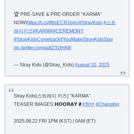
🏆 PRE-SAVE & PRE-ORDER "KARMA"
NOW!
https://t.co/8bsECR2gnU
#StrayKids
#스트
레이키즈
#KARMA
#CEREMONY
#StrayKidsComeback
#YouMakeStrayKidsStay
pic.twitter.com/adtZ31fmN8
— Stray Kids (@Stray_Kids)
August 10, 2025
Stray Kids(스트레이 키즈) "KARMA"
TEASER IMAGES 𝗛𝗢𝗢𝗥𝗔𝗬🥊
#창빈
#Changbin
2025.08.22 FRI 1PM (KST) | 0AM (ET)