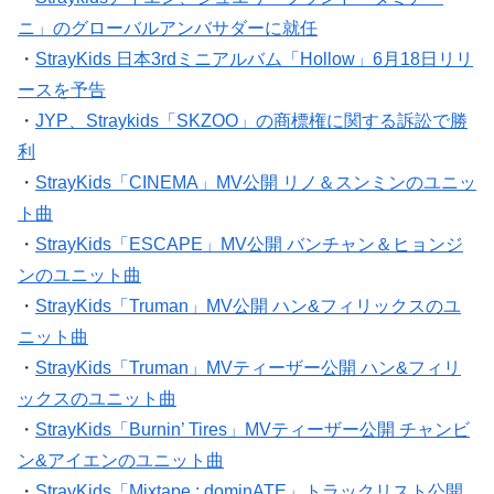
ニ」のグローバルアンバサダーに就任
・
StrayKids 日本3rdミニアルバム「Hollow」6月18日リリ
ースを予告
・
JYP、Straykids「SKZOO」の商標権に関する訴訟で勝
利
・
StrayKids「CINEMA」MV公開 リノ＆スンミンのユニッ
ト曲
・
StrayKids「ESCAPE」MV公開 バンチャン＆ヒョンジ
ンのユニット曲
・
StrayKids「Truman」MV公開 ハン&フィリックスのユ
ニット曲
・
StrayKids「Truman」MVティーザー公開 ハン&フィリ
ックスのユニット曲
・
StrayKids「Burnin’ Tires」MVティーザー公開 チャンビ
ン&アイエンのユニット曲
・
StrayKids「Mixtape : dominATE」トラックリスト公開