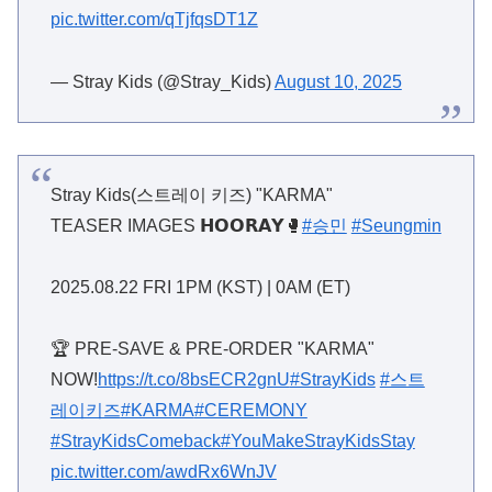
pic.twitter.com/qTjfqsDT1Z
— Stray Kids (@Stray_Kids)
August 10, 2025
Stray Kids(스트레이 키즈) "KARMA"
TEASER IMAGES 𝗛𝗢𝗢𝗥𝗔𝗬🥊
#승민
#Seungmin
2025.08.22 FRI 1PM (KST) | 0AM (ET)
🏆 PRE-SAVE & PRE-ORDER "KARMA"
NOW!
https://t.co/8bsECR2gnU
#StrayKids
#스트
레이키즈
#KARMA
#CEREMONY
#StrayKidsComeback
#YouMakeStrayKidsStay
pic.twitter.com/awdRx6WnJV