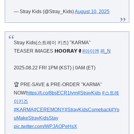
— Stray Kids (@Stray_Kids)
August 10, 2025
Stray Kids(스트레이 키즈) "KARMA"
TEASER IMAGES 𝗛𝗢𝗢𝗥𝗔𝗬🥊
#아이엔
#I_N
2025.08.22 FRI 1PM (KST) | 0AM (ET)
🏆 PRE-SAVE & PRE-ORDER "KARMA"
NOW!
https://t.co/8bsECR1Iym
#StrayKids
#스트레
이키즈
#KARMA
#CEREMONY
#StrayKidsComeback
#Yo
uMakeStrayKidsStay
pic.twitter.com/WPJAOPeHsX