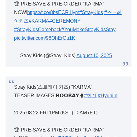
🏆 PRE-SAVE & PRE-ORDER "KARMA"
NOW!
https://t.co/8bsECR1Iym
#StrayKids
#스트레
이키즈
#KARMA
#CEREMONY
#StrayKidsComeback
#YouMakeStrayKidsStay
pic.twitter.com/98OhErOu1K
— Stray Kids (@Stray_Kids)
August 10, 2025
Stray Kids(스트레이 키즈) "KARMA"
TEASER IMAGES 𝗛𝗢𝗢𝗥𝗔𝗬🥊
#현진
#Hyunjin
2025.08.22 FRI 1PM (KST) | 0AM (ET)
🏆 PRE-SAVE & PRE-ORDER "KARMA"