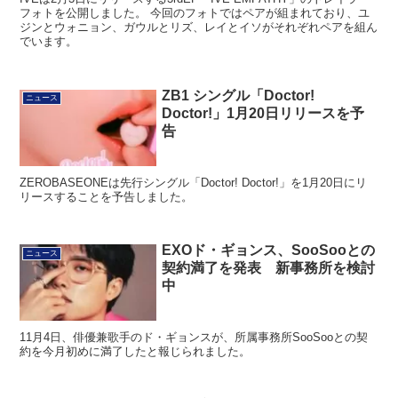
フォトを公開しました。 今回のフォトではペアが組まれており、ユ
ジンとウォニョン、ガウルとリズ、レイとイソがそれぞれペアを組ん
でいます。
ZB1 シングル「Doctor!
ニュース
Doctor!」1月20日リリースを予
告
ZEROBASEONEは先行シングル「Doctor! Doctor!」を1月20日にリ
リースすることを予告しました。
EXOド・ギョンス、SooSooとの
ニュース
契約満了を発表 新事務所を検討
中
11月4日、俳優兼歌手のド・ギョンスが、所属事務所SooSooとの契
約を今月初めに満了したと報じられました。