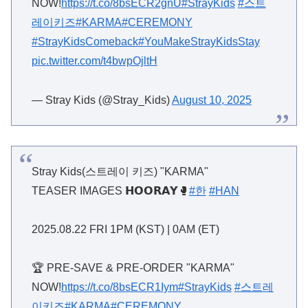
NOW!
https://t.co/8bsECR2gnU
#StrayKids
#스트
레이키즈
#KARMA
#CEREMONY
#StrayKidsComeback
#YouMakeStrayKidsStay
pic.twitter.com/t4bwpOjltH
— Stray Kids (@Stray_Kids)
August 10, 2025
Stray Kids(스트레이 키즈) "KARMA"
TEASER IMAGES 𝗛𝗢𝗢𝗥𝗔𝗬🥊
#한
#HAN
2025.08.22 FRI 1PM (KST) | 0AM (ET)
🏆 PRE-SAVE & PRE-ORDER "KARMA"
NOW!
https://t.co/8bsECR1Iym
#StrayKids
#스트레
이키즈
#KARMA
#CEREMONY