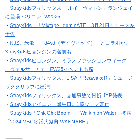
・
StrayKidsフィリックス 「ルイ・ヴィトン」ランウェイ
に登場 パリコレFW2025
・
StrayKids、「Mixtape : dominATE」3月21日リリースを
予告
・
NJZ、米歌手「d4vd（デイヴィッド）」とコラボか、
StrayKidsヒョンジンの名前も
・
StrayKidsヒョンジン、ミラノファッションウィーク
「ヴェルサーチェ」FW25イベント出席
・
StrayKidsフィリックス、LiSA「ReawakeR」ミュージ
ッククリップに出演
・
StrayKidsフィリックス、交通事故で骨折 JYP発表
・
StrayKidsアイエン、誕生日に1億ウォン寄付
・
StrayKids「Chk Chk Boom」「Walkin on Water」披露
「2024 MBC歌謡大祭典 WANNABE」