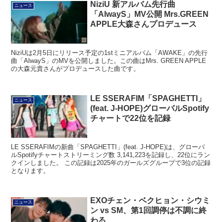
NiziU 新アルバム先行曲
ニュース
「AlwayS」MV公開 Mrs.GREEN
APPLE大森さんプロデュース
NiziUは2月5日にリリース予定の1stミニアルバム「AWAKE」の先行
曲「AlwayS」のMVを公開しました。この曲はMrs. GREEN APPLE
の大森元貴さんがプロデュースした曲です。
LE SSERAFIM「SPAGHETTI」
ニュース
(feat. J-HOPE)グローバルSpotify
チャートで22位を記録
LE SSERAFIMの新曲「SPAGHETTI」(feat. J-HOPE)は、グローバ
ルSpotifyチャートストリーミング数 3,141,223を記録し、22位にラン
クインしました。 この記録は2025年のガールズグループで3位の記録
となります。
EXOチェン・ベクヒョン・シウミ
ニュース
ン vs SM、第1回調停は不調に終
わる