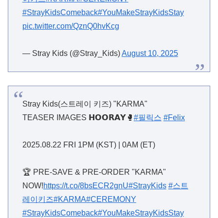
#StrayKidsComeback
#YouMakeStrayKidsStay
pic.twitter.com/QznQ0hvKcg
— Stray Kids (@Stray_Kids)
August 10, 2025
Stray Kids(스트레이 키즈) "KARMA"
TEASER IMAGES 𝗛𝗢𝗢𝗥𝗔𝗬🥊
#필릭스
#Felix
2025.08.22 FRI 1PM (KST) | 0AM (ET)
🏆 PRE-SAVE & PRE-ORDER "KARMA"
NOW!
https://t.co/8bsECR2gnU
#StrayKids
#스트
레이키즈
#KARMA
#CEREMONY
#StrayKidsComeback
#YouMakeStrayKidsStay