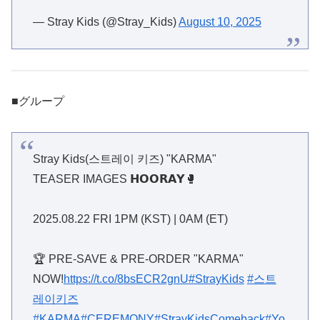
— Stray Kids (@Stray_Kids)
August 10, 2025
■グループ
Stray Kids(스트레이 키즈) "KARMA"
TEASER IMAGES 𝗛𝗢𝗢𝗥𝗔𝗬🥊
2025.08.22 FRI 1PM (KST) | 0AM (ET)
🏆 PRE-SAVE & PRE-ORDER "KARMA"
NOW!
https://t.co/8bsECR2gnU
#StrayKids
#스트
레이키즈
#KARMA
#CEREMONY
#StrayKidsComeback
#Yo