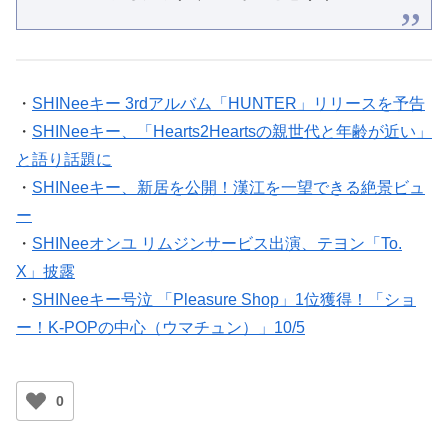
・
SHINeeキー 3rdアルバム「HUNTER」リリースを予告
・
SHINeeキー、「Hearts2Heartsの親世代と年齢が近い」
と語り話題に
・
SHINeeキー、新居を公開！漢江を一望できる絶景ビュ
ー
・
SHINeeオンユ リムジンサービス出演、テヨン「To.
X」披露
・
SHINeeキー号泣 「Pleasure Shop」1位獲得！「ショ
ー！K-POPの中心（ウマチュン）」10/5
0