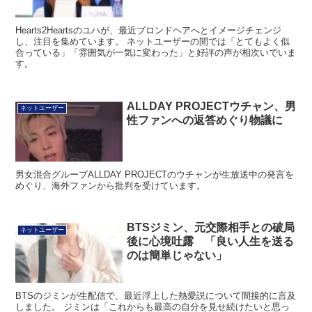
Hearts2Heartsのユハが、最近ブロンドヘアへとイメージチェンジ
し、注目を集めています。 ネットユーザーの間では「とてもよく似
合っている」「雰囲気が一気に変わった」と好評の声が相次いでいま
す。
ALLDAY PROJECTウチャン、男
ネットユーザー
性ファンへの返答めぐり物議に
男女混合グループALLDAY PROJECTのウチャンが生放送中の発言を
めぐり、海外ファンから批判を受けています。
BTSジミン、元交際相手との破局
ネットユーザー
後に心境吐露 「良い人生を送る
のは簡単じゃない」
BTSのジミンが生配信で、最近浮上した熱愛説について間接的に言及
しました。 ジミンは「これからも最高の自分を見せ続けたいと思っ