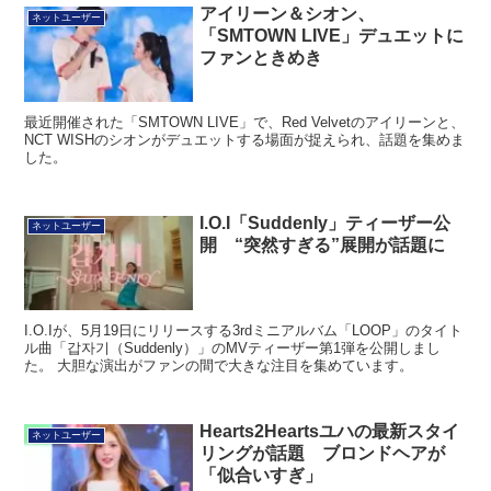
アイリーン＆シオン、
ネットユーザー
「SMTOWN LIVE」デュエットに
ファンときめき
最近開催された「SMTOWN LIVE」で、Red Velvetのアイリーンと、
NCT WISHのシオンがデュエットする場面が捉えられ、話題を集めま
した。
I.O.I「Suddenly」ティーザー公
ネットユーザー
開 “突然すぎる”展開が話題に
I.O.Iが、5月19日にリリースする3rdミニアルバム「LOOP」のタイト
ル曲「갑자기（Suddenly）」のMVティーザー第1弾を公開しまし
た。 大胆な演出がファンの間で大きな注目を集めています。
Hearts2Heartsユハの最新スタイ
ネットユーザー
リングが話題 ブロンドヘアが
「似合いすぎ」