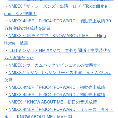
・
NMIXX「ザ・シーズンズ」出演、ロゼ「Toxic till the
end」など披露！
・
NMIXX 4thEP「Fe3O4: FORWARD」初動売上成績 70
万枚突破の好成績を記録
・
NMIXX 生歌ライブで「KNOW ABOUT ME」「High
Horse」披露
・
ILLITミンジュとNMIXXジウ、意外な関係！中学時代か
らの友達だった
・
NMIXXジウ、カムバックでビジュアルが覚醒する
・
NMIXXギュジン リムジンサービス出演、イ・ムジンは
欠席
・
NMIXX 4thEP「Fe3O4: FORWARD」初動売上成績
・
NMIXX 4thEP「Fe3O4: FORWARD」初動売上成績
・
NMIXX 「KNOW ABOUT ME」初日の音源成績
・
NMIXX 4thEP「Fe3O4: FORWARD」リリース、タイト
ル曲「KNOW ABOUT ME」MV公開