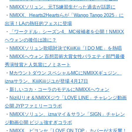
・
NMIXXソリュン、元TS練習生だった過去が話題に
・
NMIXX、Hearts2Heartsらが「Wango Tango 2025」に
出演！LAの熱狂的フェスに登場
・
「ワークドル」シーズン4、MC候補者を公開！NMIXX
ヘウォンの後任は誰に？
・
NMIXXソリュン歌唱対決でKiiiKiii「I DO ME」を熱唱
・
NMIXXへウォン 百想芸術大賞女性バラエティ部門最優
秀演技賞と人気賞にノミネート
・
Mカウントダウン スペシャルMCにNMIXXギュジン、
iznaサラン、KiiiKiiiジユが登場 4月17日
・
新しいコカ・コーラのモデルにNMIXXへウォン
・
NiziUリオ＆NMIXXジウ「LOVE LINE」チャレンジ動画
公開 JYPファミリーコラボ
・
NMIXXソリュン、iznaマイ＆サラン「SIGN」チャレン
ジ動画公開 ビジュ強すぎコラボ
・
NMIXX、ビヨンセ「LOVE ON TOP」カバーが大反響！