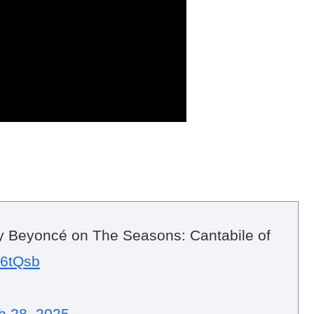
 Beyoncé on The Seasons: Cantabile of
b6tQsb
h 28, 2025