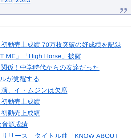
WARD」初動売上成績 70万枚突破の好成績を記録
 ME」「High Horse」披露
意外な関係！中学時代からの友達だった
アルが覚醒する
ス出演、イ・ムジンは欠席
RD」初動売上成績
RD」初動売上成績
日の音源成績
WARD」リリース、タイトル曲「KNOW ABOUT