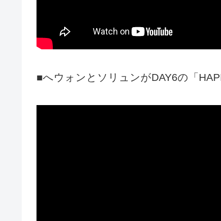
■へウォンとソリュンがDAY6の「HA