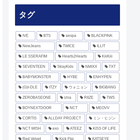
タグ
IVE
BTS
aespa
BLACKPINK
NewJeans
TWICE
ILLIT
LE SSERAFIM
Hearts2Hearts
KiiiKiii
SEVENTEEN
StrayKids
NMIXX
TXT
BABYMONSTER
HYBE
ENHYPEN
(G)I-DLE
ITZY
ウォニョン
BIGBANG
ZEROBASEONE
izna
RIIZE
TWS
BOYNEXTDOOR
NCT
MEOVV
CORTIS
ALLDAY PROJECT
ミン・ヒジン
NCT WISH
exo
ATEEZ
KISS OF LIFE
Red Velvet
Kick Flip
KATSEYE