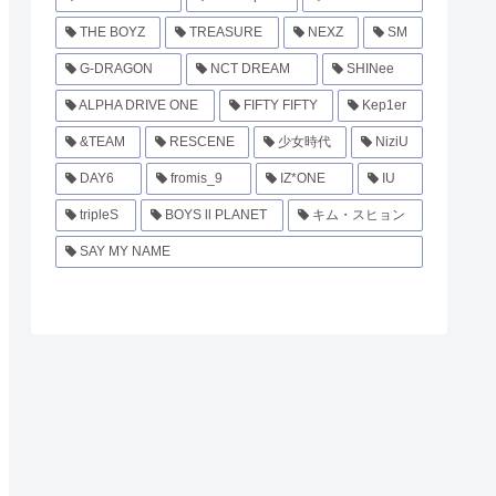
THE BOYZ
TREASURE
NEXZ
SM
G-DRAGON
NCT DREAM
SHINee
ALPHA DRIVE ONE
FIFTY FIFTY
Kep1er
&TEAM
RESCENE
少女時代
NiziU
DAY6
fromis_9
IZ*ONE
IU
tripleS
BOYS ll PLANET
キム・スヒョン
SAY MY NAME