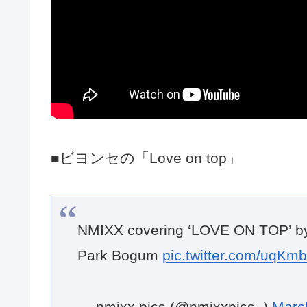
■ビヨンセの「Love on top」
NMIXX covering ‘LOVE ON TOP’ by
Park Bogum
pic.twitter.com/uqKm
— nmixx pics (@nmixxpics_)
Marc