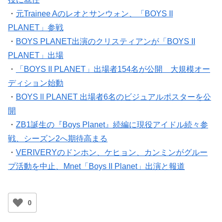
・
元Trainee Aのレオとサンウォン、「BOYS II
PLANET」参戦
・
BOYS PLANET出演のクリスティアンが「BOYS II
PLANET」出場
・
「BOYS II PLANET」出場者154名が公開 大規模オー
ディション始動
・
BOYS ll PLANET 出場者6名のビジュアルポスターを公
開
・
ZB1誕生の『Boys Planet』続編に現役アイドル続々参
戦、シーズン2へ期待高まる
・
VERIVERYのドンホン、ケヒョン、カンミンがグルー
プ活動を中止、Mnet「Boys II Planet」出演と報道
0