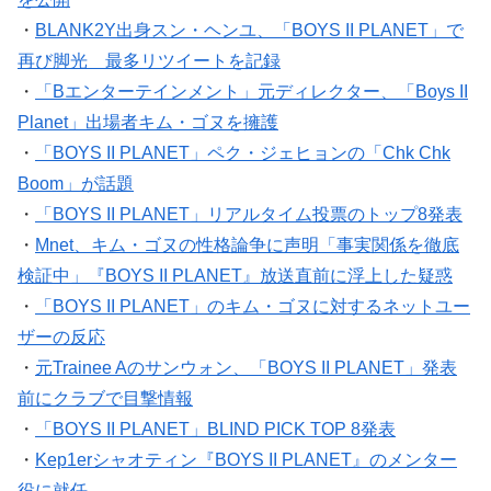
・
BLANK2Y出身スン・ヘンユ、「BOYS II PLANET」で
再び脚光 最多リツイートを記録
・
「Bエンターテインメント」元ディレクター、「Boys II
Planet」出場者キム・ゴヌを擁護
・
「BOYS II PLANET」ペク・ジェヒョンの「Chk Chk
Boom」が話題
・
「BOYS II PLANET」リアルタイム投票のトップ8発表
・
Mnet、キム・ゴヌの性格論争に声明「事実関係を徹底
検証中」『BOYS II PLANET』放送直前に浮上した疑惑
・
「BOYS II PLANET」のキム・ゴヌに対するネットユー
ザーの反応
・
元Trainee Aのサンウォン、「BOYS II PLANET」発表
前にクラブで目撃情報
・
「BOYS II PLANET」BLIND PICK TOP 8発表
・
Kep1erシャオティン『BOYS II PLANET』のメンター
役に就任