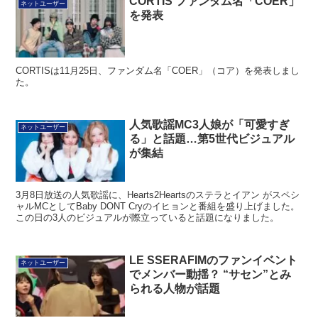
CORTIS ファンダム名「COER」
ネットユーザー
を発表
CORTISは11月25日、ファンダム名「COER」（コア）を発表しまし
た。
人気歌謡MC3人娘が「可愛すぎ
ネットユーザー
る」と話題…第5世代ビジュアル
が集結
3月8日放送の人気歌謡に、Hearts2Heartsのステラとイアン がスペシ
ャルMCとしてBaby DONT Cryのイヒョンと番組を盛り上げました。
この日の3人のビジュアルが際立っていると話題になりました。
LE SSERAFIMのファンイベント
ネットユーザー
でメンバー動揺？ “サセン”とみ
られる人物が話題