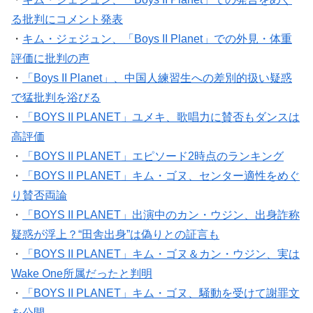
る批判にコメント発表
・
キム・ジェジュン、「Boys II Planet」での外見・体重
評価に批判の声
・
「Boys II Planet」、中国人練習生への差別的扱い疑惑
で猛批判を浴びる
・
「BOYS II PLANET」ユメキ、歌唱力に賛否もダンスは
高評価
・
「BOYS II PLANET」エピソード2時点のランキング
・
「BOYS II PLANET」キム・ゴヌ、センター適性をめぐ
り賛否両論
・
「BOYS II PLANET」出演中のカン・ウジン、出身詐称
疑惑が浮上？“田舎出身”は偽りとの証言も
・
「BOYS II PLANET」キム・ゴヌ＆カン・ウジン、実は
Wake One所属だったと判明
・
「BOYS II PLANET」キム・ゴヌ、騒動を受けて謝罪文
を公開