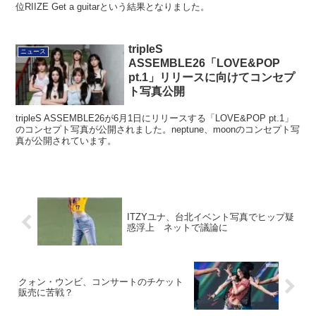
位RIIZE Get a guitarという結果となりました。
tripleS
ニュース
ASSEMBLE26「LOVE&POP
pt.1」リリースに向けてコンセプ
ト写真公開
tripleS ASSEMBLE26が6月1日にリリースする「LOVE&POP pt.1」
のコンセプト写真が公開されました。neptune、moonのコンセプト写
真が公開されています。
ITZYユナ、台北イベント写真でヒップ疑
惑浮上 ネットで議論に
クォン・ウンビ、コンサートのチケット
販売に苦戦？