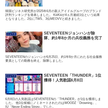
韓国ビジネス研究所が2025年6月の新人アイドルグループのブランド
評判ランキングを発表しました。 KiiiKiiiが4ヵ月連続1位という結果
となりました。2位にTWS、3位MEOVVと続きました。
SEVENTEENジョンハンが除
ニュース
隊、約1年8か月の兵役義務を完了
SEVENTEENのジョンハンが6月25日、約1年8か月にわたる社会服務
要員としての勤務を終え、除隊しました。
SEVENTEEN「THUNDER」1位
ニュース
獲得！人気歌謡6月8日
6月8日の人気歌謡はSEVENTEENの「THUNDER」が1位を獲得しま
した。 他1位候補にノミネートされたのはWOODZ「Drowning」、
IU「Never Ending Strory」でした。