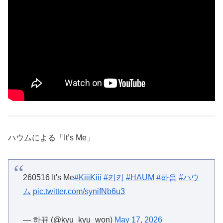
ハウムによる「It’s Me」
260516 It's Me
#KiiiKiii
#키키
#HAUM
#하음
#ハウ
ム
pic.twitter.com/synifNb6u3
— 하뀨 (@kyu_kyu_won)
May 17, 2026