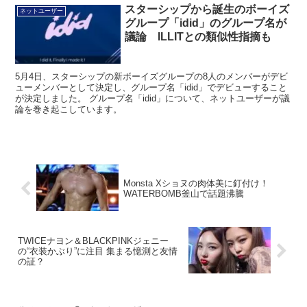
スターシップから誕生のボーイズ
ネットユーザー
グループ「idid」のグループ名が
議論 ILLITとの類似性指摘も
5月4日、スターシップの新ボーイズグループの8人のメンバーがデビ
ューメンバーとして決定し、グループ名「idid」でデビューすること
が決定しました。 グループ名「idid」について、ネットユーザーが議
論を巻き起こしています。
Monsta Xショヌの肉体美に釘付け！
WATERBOMB釜山で話題沸騰
TWICEナヨン＆BLACKPINKジェニー
の“衣装かぶり”に注目 集まる憶測と友情
の証？