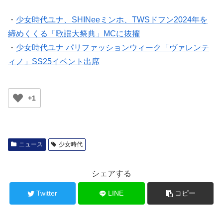
・
少女時代ユナ、SHINeeミンホ、TWSドフン2024年を
締めくくる「歌謡大祭典」MCに抜擢
・
少女時代ユナ パリファッションウィーク「ヴァレンテ
ィノ」SS25イベント出席
+1
ニュース
少女時代
シェアする
Twitter
LINE
コピー