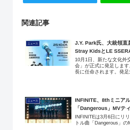
関連記事
J.Y. Park氏、大
ニュース
Stray KidsとLE SS
10月1日、新たな文化
会」が正式に発足します。
長に任命されます。発足式では
INFINITE、8thミニア
ニュース
「Dangerous」MV
INFINITEは3月6日にリ
トル曲「Dangerous