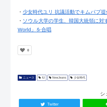
・
少女時代ユリ 抗議活動でキムパプ提
・
ソウル大学の学生、韓国大統領に対する抗
World」を合唱
0
ニュース
IU
NewJeans
少女時代
シ
Twitter