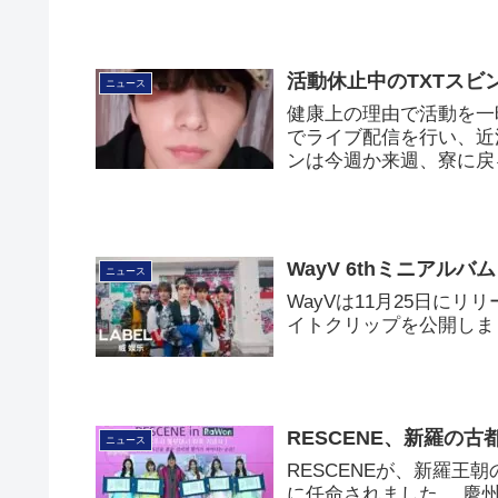
活動休止中のTXTスビン
ニュース
健康上の理由で活動を一時
でライブ配信を行い、近
ンは今週か来週、寮に戻
WayV 6thミニアル
ニュース
WayVは11月25日にリ
イトクリップを公開しま
RESCENE、新羅の
ニュース
RESCENEが、新羅
に任命されました。 慶