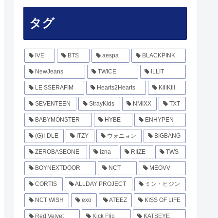
タグ
IVE
BTS
aespa
BLACKPINK
NewJeans
TWICE
ILLIT
LE SSERAFIM
Hearts2Hearts
KiiiKiii
SEVENTEEN
StrayKids
NMIXX
TXT
BABYMONSTER
HYBE
ENHYPEN
(G)I-DLE
ITZY
ウォニョン
BIGBANG
ZEROBASEONE
izna
RIIZE
TWS
BOYNEXTDOOR
NCT
MEOVV
CORTIS
ALLDAY PROJECT
ミン・ヒジン
NCT WISH
exo
ATEEZ
KISS OF LIFE
Red Velvet
Kick Flip
KATSEYE