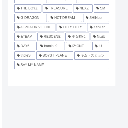
THE BOYZ
TREASURE
NEXZ
SM
G-DRAGON
NCT DREAM
SHINee
ALPHA DRIVE ONE
FIFTY FIFTY
Kep1er
&TEAM
RESCENE
少女時代
NiziU
DAY6
fromis_9
IZ*ONE
IU
tripleS
BOYS ll PLANET
キム・スヒョン
SAY MY NAME