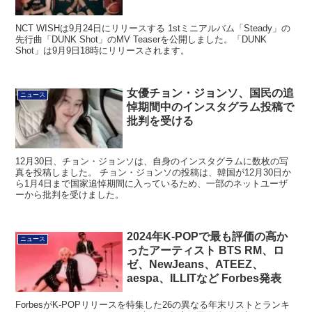
NCT WISHは9月24日にリリースする 1stミニアルバム「Steady」の
先行曲「DUNK Shot」のMV Teaserを公開しました。「DUNK
Shot」は9月9日18時にリリースされます。
女優チョン・ジョンソ、国民の追
ニュース
悼期間中のインスタグラム投稿で
批判を受ける
12月30日、チョン・ジョンソは、自身のインスタグラムに数枚の写
真を投稿しました。 チョン・ジョンソの投稿は、韓国が12月30日か
ら1月4日まで国家追悼期間に入っているため、一部のネットユーザ
ーから批判を受けました。
2024年K-POPで最も評価の高か
ニュース
ったアーティスト BTS RM、ロ
ゼ、NewJeans、ATEEZ、
aespa、ILLITなど Forbes発表
ForbesがK-POPリリースを特集した26の異なる年末リストとランキ