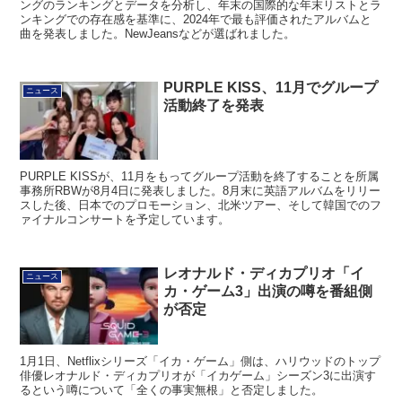
ングのランキングとデータを分析し、年末の国際的な年末リストとラ
ンキングでの存在感を基準に、2024年で最も評価されたアルバムと
曲を発表しました。NewJeansなどが選ばれました。
PURPLE KISS、11月でグループ
ニュース
活動終了を発表
PURPLE KISSが、11月をもってグループ活動を終了することを所属
事務所RBWが8月4日に発表しました。8月末に英語アルバムをリリー
スした後、日本でのプロモーション、北米ツアー、そして韓国でのフ
ァイナルコンサートを予定しています。
レオナルド・ディカプリオ「イ
ニュース
カ・ゲーム3」出演の噂を番組側
が否定
1月1日、Netflixシリーズ「イカ・ゲーム」側は、ハリウッドのトップ
俳優レオナルド・ディカプリオが「イカゲーム」シーズン3に出演す
るという噂について「全くの事実無根」と否定しました。