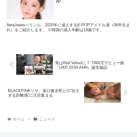
ル
NewJeansへリンら、2025年に成人するK-POPアイドル達（06年生ま
れ）をご紹介します。 ※韓国の成人年齢は19歳です。
実はRed Velvetに？ TWICEデビュー曲
『LIKE OOH-AHH』誕生秘話
BLACKPINKリサ、坂口健太郎との“近す
ぎる距離感”に注目集まる
ホーム
ニュース