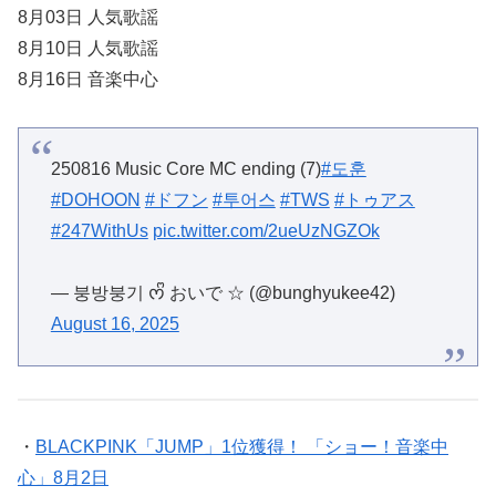
8月03日 人気歌謡
8月10日 人気歌謡
8月16日 音楽中心
250816 Music Core MC ending (7)
#도훈
#DOHOON
#ドフン
#투어스
#TWS
#トゥアス
#247WithUs
pic.twitter.com/2ueUzNGZOk
— 붕방붕기 ᰔᩚ おいで ☆ (@bunghyukee42)
August 16, 2025
・
BLACKPINK「JUMP」1位獲得！ 「ショー！音楽中
心」8月2日