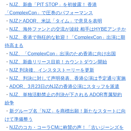
・
NJZ、新曲「PIT STOP」を初披露！ 香港
「ComplexCon」で圧巻のパフォーマンス
・
NJZとADOR、米誌「タイム」で意見を表明
・
NJZ、海外ファンとの交流が波紋 相手はHYBEアンチか
・
NJZ、香港で熱狂的な歓迎！「ComplexCon」出演に期
待高まる
・
NJZ、「ComplexCon」出演のため香港に向け出国
・
NJZ、新曲リリース目前！カウントダウン開始
・
NJZ 判決後、インスタストーリーを更新
・
NJZ、判決に対して声明発表、香港公演は予定通り実施
・
ADOR、3月23日のNJZの香港公演にスタッフを派遣
・
NJZ、単独活動禁止の判決が下される ADOR専属契約
紛争
・
新グループ名「NJZ」を商標出願！新たなスタートに向
けて準備整う
・
NJZのコカ・コーラCMに称賛の声！「古いジーンズを