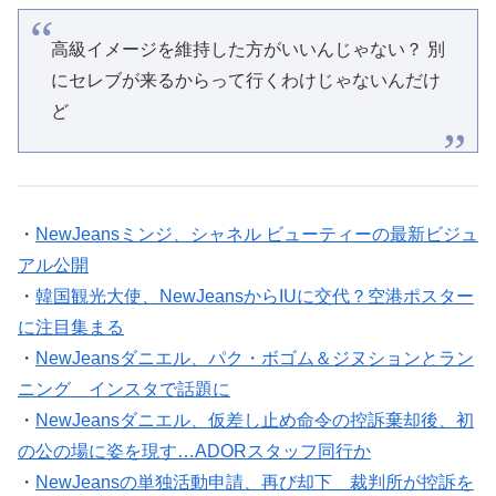
高級イメージを維持した方がいいんじゃない？ 別
にセレブが来るからって行くわけじゃないんだけ
ど
・
NewJeansミンジ、シャネル ビューティーの最新ビジュ
アル公開
・
韓国観光大使、NewJeansからIUに交代？空港ポスター
に注目集まる
・
NewJeansダニエル、パク・ボゴム＆ジヌションとラン
ニング インスタで話題に
・
NewJeansダニエル、仮差し止め命令の控訴棄却後、初
の公の場に姿を現す…ADORスタッフ同行か
・
NewJeansの単独活動申請、再び却下 裁判所が控訴を