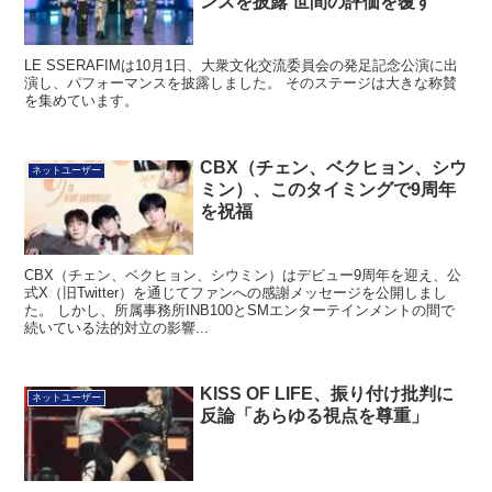
ンスを披露 世間の評価を覆す
LE SSERAFIMは10月1日、大衆文化交流委員会の発足記念公演に出
演し、パフォーマンスを披露しました。 そのステージは大きな称賛
を集めています。
CBX（チェン、ベクヒョン、シウ
ネットユーザー
ミン）、このタイミングで9周年
を祝福
CBX（チェン、ベクヒョン、シウミン）はデビュー9周年を迎え、公
式X（旧Twitter）を通じてファンへの感謝メッセージを公開しまし
た。 しかし、所属事務所INB100とSMエンターテインメントの間で
続いている法的対立の影響...
KISS OF LIFE、振り付け批判に
ネットユーザー
反論「あらゆる視点を尊重」