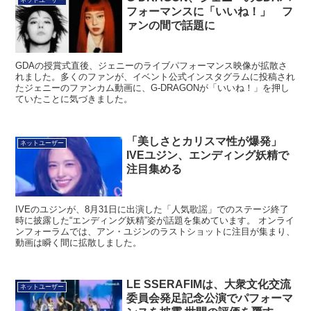
フォーマンスに「いいね！」 フ
ァンの間で話題に
GDAの授賞式直後、ジェニーのライブパフォーマンス映像が拡散さ
れました。多くのファンが、イベント公式インスタグラムに投稿され
たジェニーのファンカム動画に、G-DRAGONが「いいね！」を押し
ていたことに気づきました。
「美しさとカリスマ性が爆発」
ネットユーザー
IVEユジン、エンディング妖精で
注目集める
IVEのユジンが、8月31日に出演した「人気歌謡」でのステージ終了
時に披露した“エンディング妖精”姿が話題を集めています。 オンライ
ンフォーラムでは、アン・ユジンのラストショットに注目が集まり、
動画は瞬く間に拡散しました。
LE SSERAFIMは、大衆文化交流
ネットユーザー
委員会発足記念公演でパフォーマ