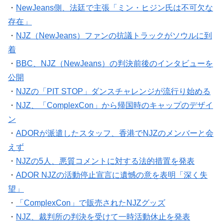
・
NewJeans側、法廷で主張「ミン・ヒジン氏は不可欠な
存在」
・
NJZ（NewJeans）ファンの抗議トラックがソウルに到
着
・
BBC、NJZ（NewJeans）の判決前後のインタビューを
公開
・
NJZの「PIT STOP」ダンスチャレンジが流行り始める
・
NJZ、「ComplexCon」から帰国時のキャップのデザイ
ン
・
ADORが派遣したスタッフ、香港でNJZのメンバーと会
えず
・
NJZの5人、悪質コメントに対する法的措置を発表
・
ADOR NJZの活動停止宣言に遺憾の意を表明「深く失
望」
・
「ComplexCon」で販売されたNJZグッズ
・
NJZ、裁判所の判決を受けて一時活動休止を発表