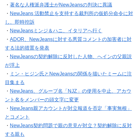
・
著名な人権派弁護士がNewJeansの判決に異議
・
NewJeans 活動禁止を支持する裁判所の仮処分命令に対
し、即時控訴
・
NewJeansミンジ＆ハニ、イタリアへ行く
・
ADOR、NewJeansに対する悪質コメントの加害者に対
する法的措置を発表
・
NewJeansの契約解除に反対した人物、へインの父親説
が浮上
・
ミン・ヒジン氏とNewJeansの関係を描いたミームに注
目集まる
・
NewJeans、グループ名「NJZ」の使用を中止、アカウ
ント名をメンバーの頭文字に変更
・
NewJeans親アカウントが対立報道を否定「事実無根」
とコメント
・
NewJeans契約問題で親の意見が対立？契約解除に反対
する親も