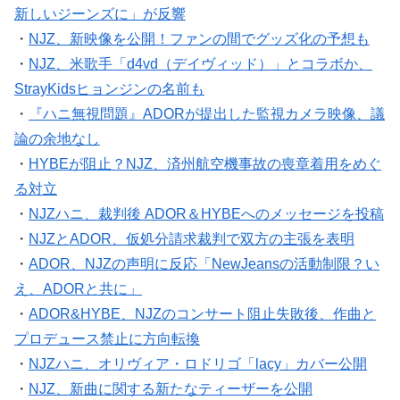
新しいジーンズに」が反響
・
NJZ、新映像を公開！ファンの間でグッズ化の予想も
・
NJZ、米歌手「d4vd（デイヴィッド）」とコラボか、
StrayKidsヒョンジンの名前も
・
『ハニ無視問題』ADORが提出した監視カメラ映像、議
論の余地なし
・
HYBEが阻止？NJZ、済州航空機事故の喪章着用をめぐ
る対立
・
NJZハニ、裁判後 ADOR＆HYBEへのメッセージを投稿
・
NJZとADOR、仮処分請求裁判で双方の主張を表明
・
ADOR、NJZの声明に反応「NewJeansの活動制限？い
え、ADORと共に」
・
ADOR&HYBE、NJZのコンサート阻止失敗後、作曲と
プロデュース禁止に方向転換
・
NJZハニ、オリヴィア・ロドリゴ「lacy」カバー公開
・
NJZ、新曲に関する新たなティーザーを公開