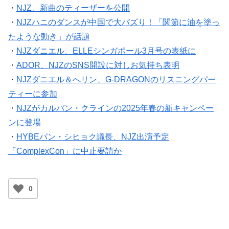
・
NJZ、新曲のティーザーを公開
・
NJZハニのダンスが中国で大バズり！「関節に油を塗っ
たような動き」が話題
・
NJZダニエル、ELLEシンガポール3月号の表紙に
・
ADOR、NJZのSNS開設に対しお気持ち表明
・
NJZダニエル＆へリン、G-DRAGONのリスニングパー
ティーに参加
・
NJZがカルバン・クラインの2025年春の新キャンペー
ンに登場
・
HYBEパン・シヒョク議長、NJZ出演予定
「ComplexCon」に中止要請か
0