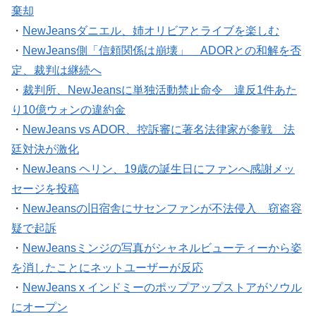
棄却
・
NewJeansダニエル、姉オリビアとライブを楽しむ
・
NewJeans側「信頼関係は崩壊」 ADORとの和解を否
定、裁判は継続へ
・
裁判所、NewJeansに単独活動禁止命令 違反1件あた
り10億ウォンの違約金
・
NewJeans vs ADOR、控訴審に著名法律家が参戦 法
廷対決が激化
・
NewJeans ヘリン、19歳の誕生日にファンへ感謝メッ
セージを投稿
・
NewJeansの旧宿舎にサセンファンが不法侵入 窃盗容
疑で起訴
・
NewJeansミンジの写真がシャネルビューティーから姿
を消したことにネットユーザーが反応
・
NewJeans x インドミーのポップアップストアがソウル
にオープン