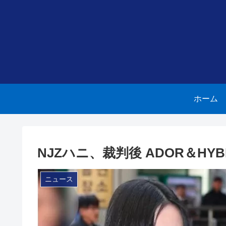
ホーム
NJZハニ、裁判後 ADOR＆H
ニュース