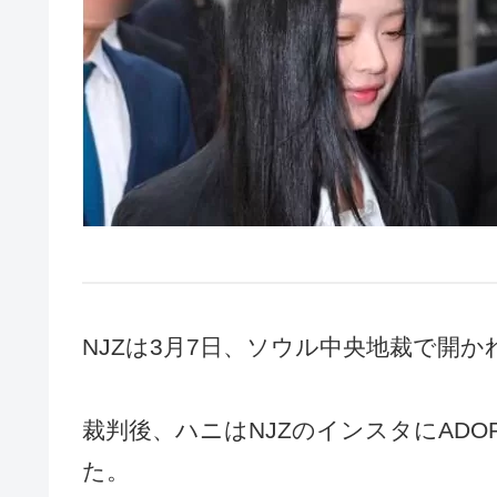
NJZは3月7日、ソウル中央地裁で開
裁判後、ハニはNJZのインスタにADO
た。