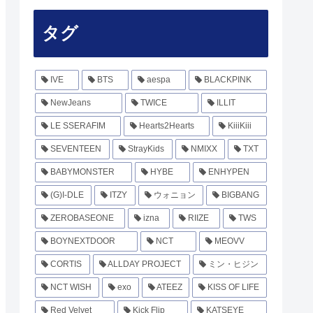
タグ
IVE
BTS
aespa
BLACKPINK
NewJeans
TWICE
ILLIT
LE SSERAFIM
Hearts2Hearts
KiiiKiii
SEVENTEEN
StrayKids
NMIXX
TXT
BABYMONSTER
HYBE
ENHYPEN
(G)I-DLE
ITZY
ウォニョン
BIGBANG
ZEROBASEONE
izna
RIIZE
TWS
BOYNEXTDOOR
NCT
MEOVV
CORTIS
ALLDAY PROJECT
ミン・ヒジン
NCT WISH
exo
ATEEZ
KISS OF LIFE
Red Velvet
Kick Flip
KATSEYE