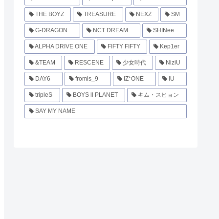
THE BOYZ
TREASURE
NEXZ
SM
G-DRAGON
NCT DREAM
SHINee
ALPHA DRIVE ONE
FIFTY FIFTY
Kep1er
&TEAM
RESCENE
少女時代
NiziU
DAY6
fromis_9
IZ*ONE
IU
tripleS
BOYS ll PLANET
キム・スヒョン
SAY MY NAME