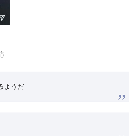
応
るようだ