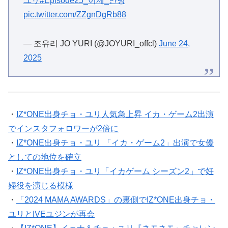
ユリ
#Episode25_이제_안녕
pic.twitter.com/ZZgnDgRb88
— 조유리 JO YURI (@JOYURI_offcl)
June 24,
2025
・
IZ*ONE出身チョ・ユリ人気急上昇 イカ・ゲーム2出演
でインスタフォロワーが2倍に
・
IZ*ONE出身チョ・ユリ 「イカ・ゲーム2」出演で女優
としての地位を確立
・
IZ*ONE出身チョ・ユリ「イカゲーム シーズン2」で妊
婦役を演じる模様
・
「2024 MAMA AWARDS」の裏側でIZ*ONE出身チョ・
ユリとIVEユジンが再会