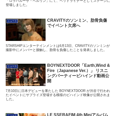
「ロラパルーザ・ベルリン」にて、ヘッドライナーとしてステージに
登場しました。
CRAVITYのソンミン、肋骨負傷
ニュース
でイベント欠席へ
STARSHIPエンターテインメントは6月13日、CRAVITYのソンミンが
撮影中にメンバーと接触し、肋骨を負傷したことを発表しました。
BOYNEXTDOOR「Earth,Wind &
ニュース
Fire（Japanese Ver.）」 リスニ
ングパーティービハインド動画公
開
7月10日に日本デビューを果たした BOYNEXTDOOR が渋谷で行われ
たイベントにサプライズ登場する模様のビハインド映像が公開されま
した。
LE SSERAFIM 4th Miniアルバム
ニュース