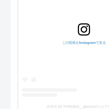
この投稿をInstagramで見る
조유리 JO YURI(@zo__glasss)がシ