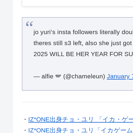
jo yuri’s insta followers literally 
theres still s3 left, also she just 
2025 WILL BE HER YEAR FOR 
— alfie 🪽 (@chameleun)
January 
・
IZ*ONE出身チョ・ユリ 「イカ・
・
IZ*ONE出身チョ・ユリ「イカゲー