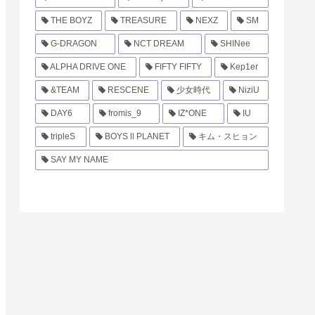
THE BOYZ
TREASURE
NEXZ
SM
G-DRAGON
NCT DREAM
SHINee
ALPHA DRIVE ONE
FIFTY FIFTY
Kep1er
&TEAM
RESCENE
少女時代
NiziU
DAY6
fromis_9
IZ*ONE
IU
tripleS
BOYS ll PLANET
キム・スヒョン
SAY MY NAME