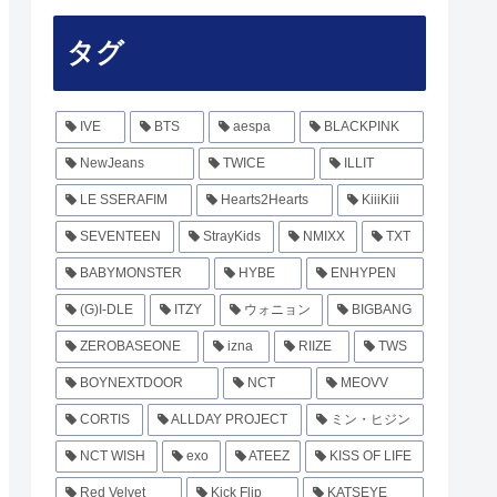
タグ
IVE
BTS
aespa
BLACKPINK
NewJeans
TWICE
ILLIT
LE SSERAFIM
Hearts2Hearts
KiiiKiii
SEVENTEEN
StrayKids
NMIXX
TXT
BABYMONSTER
HYBE
ENHYPEN
(G)I-DLE
ITZY
ウォニョン
BIGBANG
ZEROBASEONE
izna
RIIZE
TWS
BOYNEXTDOOR
NCT
MEOVV
CORTIS
ALLDAY PROJECT
ミン・ヒジン
NCT WISH
exo
ATEEZ
KISS OF LIFE
Red Velvet
Kick Flip
KATSEYE