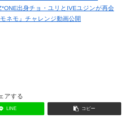
でIZ*ONE出身チョ・ユリとIVEユジンが再会
『ネモネモ』チャレンジ動画公開
ェアする
LINE
コピー