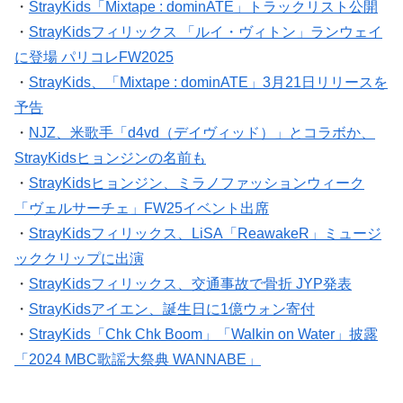
・
StrayKids「Mixtape : dominATE」トラックリスト公開
・
StrayKidsフィリックス 「ルイ・ヴィトン」ランウェイ
に登場 パリコレFW2025
・
StrayKids、「Mixtape : dominATE」3月21日リリースを
予告
・
NJZ、米歌手「d4vd（デイヴィッド）」とコラボか、
StrayKidsヒョンジンの名前も
・
StrayKidsヒョンジン、ミラノファッションウィーク
「ヴェルサーチェ」FW25イベント出席
・
StrayKidsフィリックス、LiSA「ReawakeR」ミュージ
ッククリップに出演
・
StrayKidsフィリックス、交通事故で骨折 JYP発表
・
StrayKidsアイエン、誕生日に1億ウォン寄付
・
StrayKids「Chk Chk Boom」「Walkin on Water」披露
「2024 MBC歌謡大祭典 WANNABE」