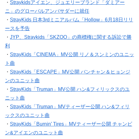
・
Straykidsアイエン、ジュエリーブランド「ダミアー
ニ」のグローバルアンバサダーに就任
・
StrayKids 日本3rdミニアルバム「Hollow」6月18日リリ
ースを予告
・
JYP、Straykids「SKZOO」の商標権に関する訴訟で勝
利
・
StrayKids「CINEMA」MV公開 リノ＆スンミンのユニッ
ト曲
・
StrayKids「ESCAPE」MV公開 バンチャン＆ヒョンジ
ンのユニット曲
・
StrayKids「Truman」MV公開 ハン&フィリックスのユ
ニット曲
・
StrayKids「Truman」MVティーザー公開 ハン&フィリ
ックスのユニット曲
・
StrayKids「Burnin’ Tires」MVティーザー公開 チャンビ
ン&アイエンのユニット曲