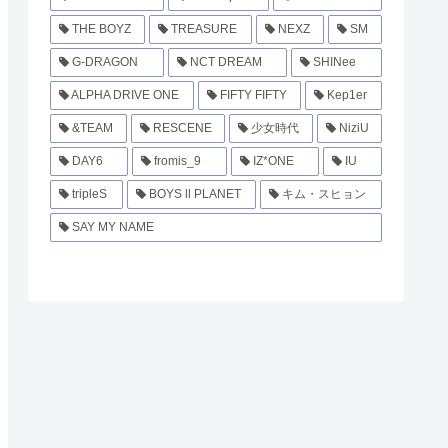
THE BOYZ
TREASURE
NEXZ
SM
G-DRAGON
NCT DREAM
SHINee
ALPHA DRIVE ONE
FIFTY FIFTY
Kep1er
&TEAM
RESCENE
少女時代
NiziU
DAY6
fromis_9
IZ*ONE
IU
tripleS
BOYS ll PLANET
キム・スヒョン
SAY MY NAME