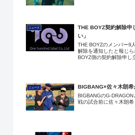
THE BOYZ契約解除
ニュース
い」
THE BOYZのメンバー
解除を通知したと報じられ
BOYZ側の契約解除申
BIGBANG×佐々木
ニュース
BIGBANGのG-DRA
戦の試合前に佐々木朗希