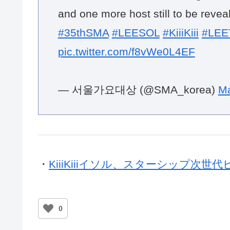
and one more host still to be revea
#35thSMA
#LEESOL
#KiiiKiii
#LEE
pic.twitter.com/f8vWe0L4EF
— 서울가요대상 (@SMA_korea)
Ma
・
KiiiKiiiイソル、スターシップ次
0