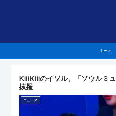
ホーム
KiiiKiiiのイソル、「ソウ
抜擢
ニュース