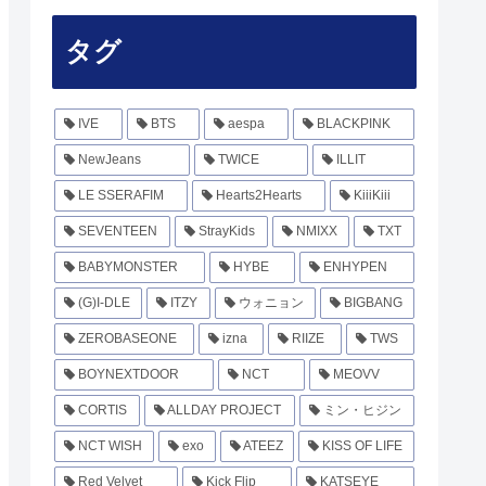
タグ
IVE
BTS
aespa
BLACKPINK
NewJeans
TWICE
ILLIT
LE SSERAFIM
Hearts2Hearts
KiiiKiii
SEVENTEEN
StrayKids
NMIXX
TXT
BABYMONSTER
HYBE
ENHYPEN
(G)I-DLE
ITZY
ウォニョン
BIGBANG
ZEROBASEONE
izna
RIIZE
TWS
BOYNEXTDOOR
NCT
MEOVV
CORTIS
ALLDAY PROJECT
ミン・ヒジン
NCT WISH
exo
ATEEZ
KISS OF LIFE
Red Velvet
Kick Flip
KATSEYE