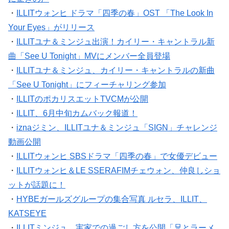
・
ILLITウォンヒ ドラマ「四季の春」OST 「The Look In
Your Eyes」がリリース
・
ILLITユナ＆ミンジュ出演！カイリー・キャントラル新
曲「See U Tonight」MVにメンバー全員登場
・
ILLITユナ＆ミンジュ、カイリー・キャントラルの新曲
「See U Tonight」にフィーチャリング参加
・
ILLITのポカリスエットTVCMが公開
・
ILLIT、6月中旬カムバック報道！
・
iznaジミン、ILLITユナ＆ミンジュ「SIGN」チャレンジ
動画公開
・
ILLITウォンヒ SBSドラマ「四季の春」で女優デビュー
・
ILLITウォンヒ＆LE SSERAFIMチェウォン、仲良しショ
ットが話題に！
・
HYBEガールズグループの集合写真 ルセラ、ILLIT、
KATSEYE
・
ILLITミンジュ、実家での過ごし方を公開「兄とラーメ