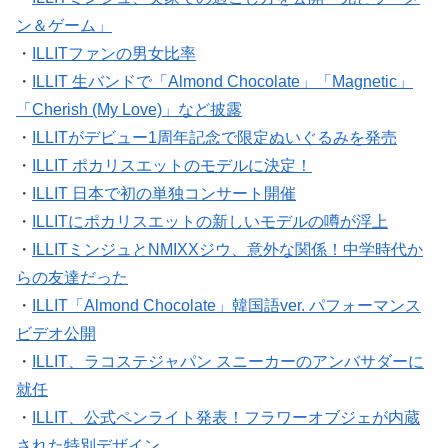
ン＆ゲーム」
・
ILLITファンの男女比率
・
ILLIT 生バンドで「Almond Chocolate」「Magnetic」
「Cherish (My Love)」など披露
・
ILLITがデビュー1周年記念で限定ぬいぐるみを発売
・
ILLIT ポカリスエットのモデルに決定！
・
ILLIT 日本で初の単独コンサート開催
・
ILLITにポカリスエットの新しいモデルの噂が浮上
・
ILLITミンジュとNMIXXジウ、意外な関係！中学時代か
らの友達だった
・
ILLIT「Almond Chocolate」韓国語ver. パフォーマンス
ビデオ公開
・
ILLIT、ラコステジャパン スニーカーのアンバサダーに
就任
・
ILLIT、公式ペンライト発表！フラワーオブジェが内蔵
された特別デザイン