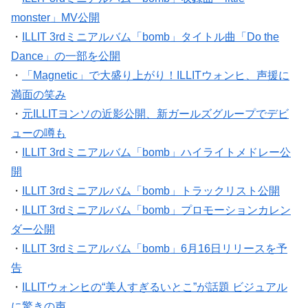
monster」MV公開
・
ILLIT 3rdミニアルバム「bomb」タイトル曲「Do the
Dance」の一部を公開
・
「Magnetic」で大盛り上がり！ILLITウォンヒ、声援に
満面の笑み
・
元ILLITヨンソの近影公開、新ガールズグループでデビ
ューの噂も
・
ILLIT 3rdミニアルバム「bomb」ハイライトメドレー公
開
・
ILLIT 3rdミニアルバム「bomb」トラックリスト公開
・
ILLIT 3rdミニアルバム「bomb」プロモーションカレン
ダー公開
・
ILLIT 3rdミニアルバム「bomb」6月16日リリースを予
告
・
ILLITウォンヒの“美人すぎるいとこ”が話題 ビジュアル
に驚きの声