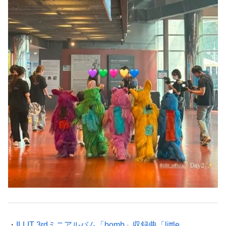
・
ILLIT 3rdミニアルバム「bomb」収録曲「little