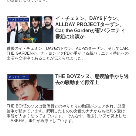
が話題となっています。
イ・チェミン、DAY6ドウン、
ネットユーザー
ALLDAY PROJECTターザン、
Car, the Gardenが新バラエティ
番組に出演か
俳優のイ・チェミン、DAY6のドウン、ADPのターザン、そしてCAR,
THE GARDENが、ナ・ヨンソクPDが手がける新バラエティ番組への
出演を交渉中であることが伝えられました。
THE BOYZソヌ、態度論争から過
ネットユーザー
去の騒動まで再浮上
THE BOYZのソヌは警備員とのやりとりの動画がシェアされ、態度
論争が起きています。釈明したものの女優のナナからも批判を受け、
事態が大きくなってきています。 そんな中、過去にソヌが炎上した
「ASKFM」事件が再浮上しています。