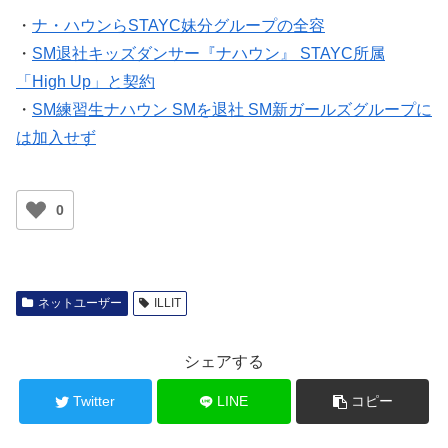
・
ナ・ハウンらSTAYC妹分グループの全容
・
SM退社キッズダンサー『ナハウン』 STAYC所属
「High Up」と契約
・
SM練習生ナハウン SMを退社 SM新ガールズグループに
は加入せず
0
ネットユーザー
ILLIT
シェアする
Twitter
LINE
コピー