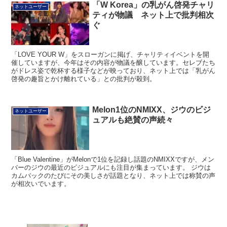
「W Korea」の乳がん啓発チャリ
ネットユーザー
ティが物議 ネット上で批判相次
ぐ
「LOVE YOUR W」をスローガンに掲げ、チャリティイベントを開
催していますが、今年はその内容が物議を醸しています。セレブたち
がドレス姿で乾杯する様子などが映っており、ネット上では「乳がん
啓発の趣旨とかけ離れている」との批判が殺到。
Melon1位のNMIXX、ジウのビジ
ネットユーザー
ュアルも絶賛の声続々
「Blue Valentine」がMelonで1位を記録し話題のNMIXXですが、メン
バーのジウの最近のビジュアルにも注目が集まっています。 ジウは
カムバックのたびにその美しさが話題となり、ネット上では称賛の声
が相次いでいます。