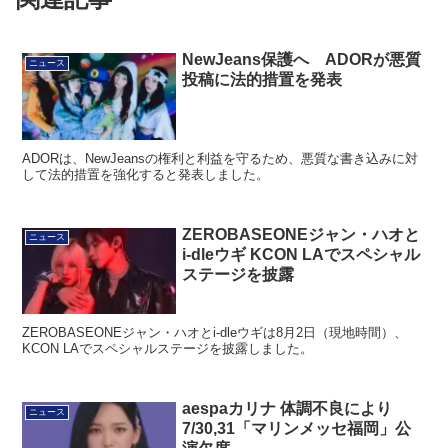
NewJeans保護へ ADORが悪質
ニュース
投稿に法的措置を発表
ADORは、NewJeansの権利と利益を守るため、悪質な書き込みに対
して法的措置を強化すると発表しました。
ZEROBASEONEジャン・ハオと
ニュース
i-dleウギ KCON LAでスペシャル
ステージを披露
ZEROBASEONEジャン・ハオとi-dleウギは8月2日（現地時間）、
KCON LAでスペシャルステージを披露しました。
aespaカリナ 体調不良により
ニュース
7/30,31「マリンメッセ福岡」公