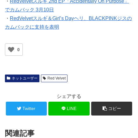
・
RedVelvetスルギ 2nd EP「Accidentally On Purpose」
でカムバック 3月10日
・
RedVelvetスルギ＆Girl’s Dayヘリ、BLACKPINKジスの
カムバックに支持を表明
0
ネットユーザー
Red Velvet
シェアする
Twitter
LINE
コピー
関連記事