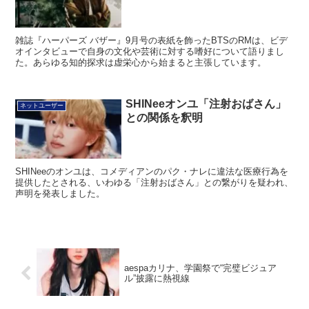
雑誌『ハーパーズ バザー』9月号の表紙を飾ったBTSのRMは、ビデ
オインタビューで自身の文化や芸術に対する嗜好について語りまし
た。あらゆる知的探求は虚栄心から始まると主張しています。
SHINeeオンユ「注射おばさん」
ネットユーザー
との関係を釈明
SHINeeのオンユは、コメディアンのパク・ナレに違法な医療行為を
提供したとされる、いわゆる「注射おばさん」との繋がりを疑われ、
声明を発表しました。
aespaカリナ、学園祭で“完璧ビジュア
ル”披露に熱視線