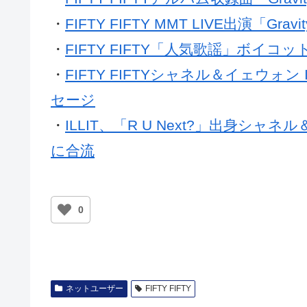
・
FIFTY FIFTY MMT LIVE出演「Grav
・
FIFTY FIFTY「人気歌謡」ボイコ
・
FIFTY FIFTYシャネル＆イェウォ
セージ
・
ILLIT、「R U Next?」出身シャネ
に合流
0
ネットユーザー
FIFTY FIFTY