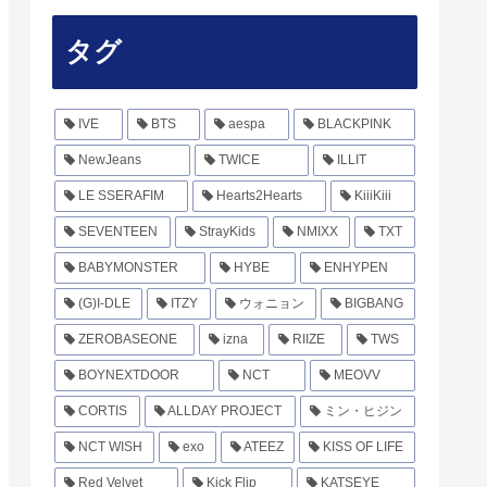
タグ
IVE
BTS
aespa
BLACKPINK
NewJeans
TWICE
ILLIT
LE SSERAFIM
Hearts2Hearts
KiiiKiii
SEVENTEEN
StrayKids
NMIXX
TXT
BABYMONSTER
HYBE
ENHYPEN
(G)I-DLE
ITZY
ウォニョン
BIGBANG
ZEROBASEONE
izna
RIIZE
TWS
BOYNEXTDOOR
NCT
MEOVV
CORTIS
ALLDAY PROJECT
ミン・ヒジン
NCT WISH
exo
ATEEZ
KISS OF LIFE
Red Velvet
Kick Flip
KATSEYE