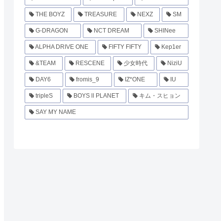
THE BOYZ
TREASURE
NEXZ
SM
G-DRAGON
NCT DREAM
SHINee
ALPHA DRIVE ONE
FIFTY FIFTY
Kep1er
&TEAM
RESCENE
少女時代
NiziU
DAY6
fromis_9
IZ*ONE
IU
tripleS
BOYS ll PLANET
キム・スヒョン
SAY MY NAME