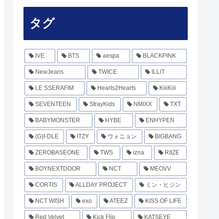
タグ
IVE
BTS
aespa
BLACKPINK
NewJeans
TWICE
ILLIT
LE SSERAFIM
Hearts2Hearts
KiiiKiii
SEVENTEEN
StrayKids
NMIXX
TXT
BABYMONSTER
HYBE
ENHYPEN
(G)I-DLE
ITZY
ウォニョン
BIGBANG
ZEROBASEONE
TWS
izna
RIIZE
BOYNEXTDOOR
NCT
MEOVV
CORTIS
ALLDAY PROJECT
ミン・ヒジン
NCT WISH
exo
ATEEZ
KISS OF LIFE
Red Velvet
Kick Flip
KATSEYE