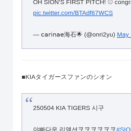
OH SION’S FIRST PITCH! ⚾️ congra
pic.twitter.com/BTAdf67WCS
— 𝖼𝖺𝗋𝗂𝗇𝖺𝖾海石🌟 (@onri2yu)
May 
■KIAタイガースファンのシオン
250504 KIA TIGERS 시구