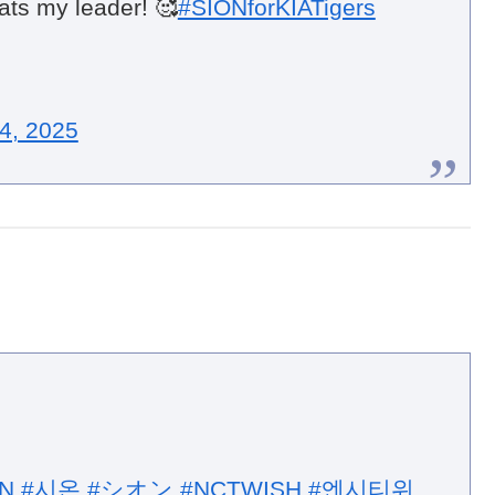
ts my leader! 🥰
#SIONforKIATigers
4, 2025