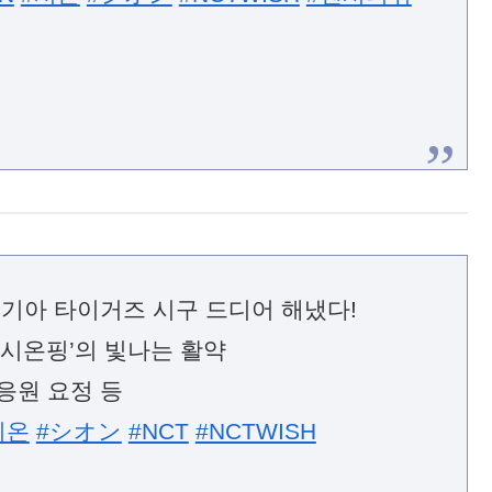
ON
#시온
#シオン
#NCTWISH
#엔시티위
, 기아 타이거즈 시구 드디어 해냈다!
‘시온핑’의 빛나는 활약
응원 요정 등
시온
#シオン
#NCT
#NCTWISH