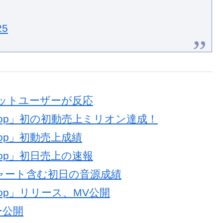
25
にネットユーザーが反応
oppop」初の初動売上ミリオン達成！
ppop」初動売上成績
ppop」初日売上の速報
onチャート含む初日の音源成績
ppop」リリース、MV公開