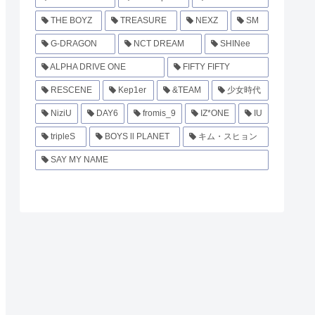
THE BOYZ
TREASURE
NEXZ
SM
G-DRAGON
NCT DREAM
SHINee
ALPHA DRIVE ONE
FIFTY FIFTY
RESCENE
Kep1er
&TEAM
少女時代
NiziU
DAY6
fromis_9
IZ*ONE
IU
tripleS
BOYS ll PLANET
キム・スヒョン
SAY MY NAME