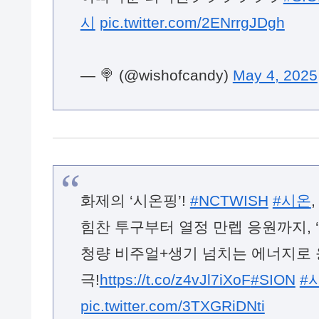
야빠다운 리액션ヲヲヲヲヲヲ
#SI
시
pic.twitter.com/2ENrrgJDgh
— 🍭 (@wishofcandy)
May 4, 2025
화제의 ‘시온핑’!
#NCTWISH
#시온
힘찬 투구부터 열정 만렙 응원까지, 
청량 비주얼+생기 넘치는 에너지로 
극!
https://t.co/z4vJl7iXoF
#SION
#