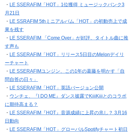
・
LE SSERAFIM「HOT」1位獲得 ミュージックバンク3
月21日
・
LE SSRAFIM 5thミニアルバム「HOT」の初動売上で成
果を残す
・
LE SSERAFIM 「Come Over」が好評、タイトル曲に推
す声も
・
LE SSERAFIM「HOT」リリース5日目のMelonデイリ
ーチャート
・
LE SSERAFIMユンジン、この1年の葛藤を明かす「自
問自答の日々」
・
LE SSERAFIM「HOT」英語バージョン公開
・
ウンチェ、『I DO ME』ダンス披露でKiiiKiiiとのコラボ
に期待高まる？
・
LE SSERAFIM『HOT』音源成績に上昇の兆し？ 3月16
日動向
・
LE SSERAFIM「HOT」グローバルSpotifyチャート初日