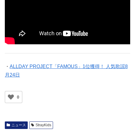
・
ALLDAY PROJECT「FAMOUS」1位獲得！ 人気歌謡8
月24日
0
ニュース
StrayKids