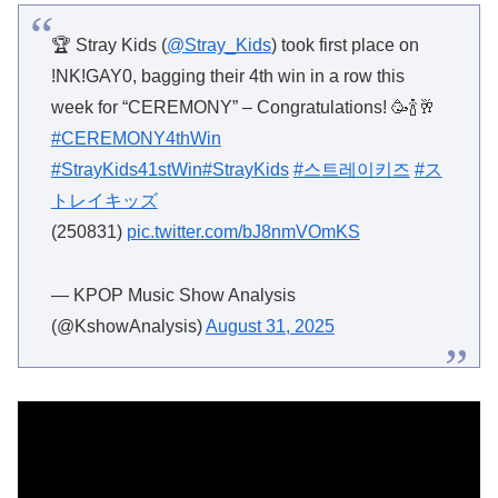
🏆 Stray Kids (
@Stray_Kids
) took first place on
!NK!GAY0, bagging their 4th win in a row this
week for “CEREMONY” – Congratulations! 🥳🍾🥂
#CEREMONY4thWin
#StrayKids41stWin
#StrayKids
#스트레이키즈
#ス
トレイキッズ
(250831)
pic.twitter.com/bJ8nmVOmKS
— KPOP Music Show Analysis
(@KshowAnalysis)
August 31, 2025