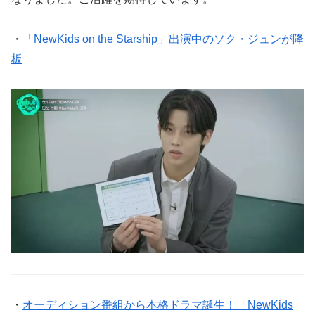
・
「NewKids on the Starship」出演中のソク・ジュンが降
板
・
オーディション番組から本格ドラマ誕生！「NewKids