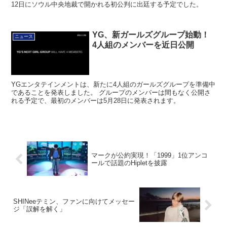
12日にソウル中央地裁で開かれる初公判に出廷する予定でした。
YG、新ガールズグループ始動！
ニュース
4人組のメンバーを近日公開
YGエンタテインメントは、新たに4人組のガールズグループを準備中
であることを発表しました。 グループのメンバーは間もなく公開さ
れる予定で、最初のメンバーは5月28日に発表されます。
マークが公約実現！「1999」1位アンコ
ールで話題のHipletを披露
SHINeeテミン、ファンに向けてメッセー
ジ「誤解を解く」