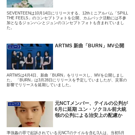
SEVENTEENは10月14日にリリースする、12thミニアルバム「SPILL
THE FEELS」のコンセプトフォトを公開、カムバック活動には不参
加となるジョンハンとジュンのコンセプトフォトも含まれていまし
た。
ARTMS 新曲「BURN」MV公開
ニュース
ARTMSは4月4日、新曲「BURN」をリリースし、MVを公開しまし
た。 「BURN」は3月28日にリリースを予定していましたが、災害の
影響でリリースを延期していました。
元NCTメンバー、テイルの公判が
ニュース
6月に延期 ユン・ソクヨル前大統
領の公判による治安上の配慮か
準強姦の罪で起訴されている元NCTのテイルを含む3人は、当初5月