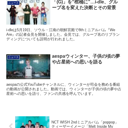
「(G)」を“棺桶に”…i-dle、グル
ニュース
ープ名を変えた決断とその背景
i-dleは5月19日、ソウル・江南の朝鮮宮殿で8thミニアルバム『We
Are』の記者会見を開催しました。会見では、グループ名のリブラン
ディングについても説明が行われました。
aespaウィンター、子供の頃の夢
ニュース
や占星術への思いを語る
aespaの公式YouTubeチャンネルに、ウィンターが司会を務める番組
の動画が公開されました。動画では、ウィンターが子供の頃の夢や占
星術への思いを語り、ファンの共感を呼んでいます。
NCT WISH 2ndミニアルバム「poppop」
ティーザーイメージ「Melt Inside My