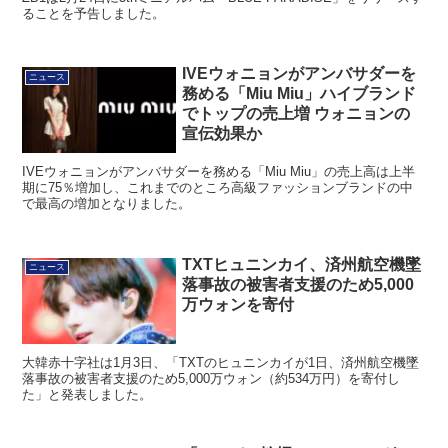
ることを予告しました。
IVEウォニョンがアンバサダーを
ニュース
務める「Miu Miu」ハイブランド
でトップの売上増 ウォニョンの
宣伝効果か
IVEウォニョンがアンバサダーを務める「Miu Miu」の売上高は上半
期に75％増加し、これまでのところ高級ファッションブランドの中
で最高の増加となりました。
TXTヒュニンカイ、済州航空機墜
ニュース
落事故の被害者支援のため5,000
万ウォンを寄付
大韓赤十字社は1月3日、「TXTのヒュニンカイが1日、済州航空機墜
落事故の被害者支援のため5,000万ウォン（約534万円）を寄付し
た」と発表しました。