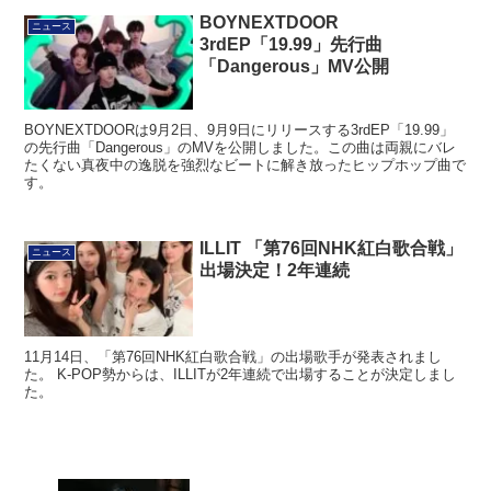
BOYNEXTDOOR
ニュース
3rdEP「19.99」先行曲
「Dangerous」MV公開
BOYNEXTDOORは9月2日、9月9日にリリースする3rdEP「19.99」
の先行曲「Dangerous」のMVを公開しました。この曲は両親にバレ
たくない真夜中の逸脱を強烈なビートに解き放ったヒップホップ曲で
す。
ILLIT 「第76回NHK紅白歌合戦」
ニュース
出場決定！2年連続
11月14日、「第76回NHK紅白歌合戦」の出場歌手が発表されまし
た。 K-POP勢からは、ILLITが2年連続で出場することが決定しまし
た。