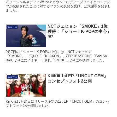
IVEの所属事務所スターシップ・エンターテインメントは、中国の公
式ソーシャルメディアWeiboアカウントにディープフェイクコンテン
ツが投稿されたことに対するファンの反発を受け、公式謝罪を発表し
ました。
NCTジェヒョン「SMOKE」1位
ニュース
獲得！「ショー！K-POPの中心」
9/7
9月7日の「ショー！K-POPの中心」は、NCTジェヒョン
「SMOKE」、(G)I-DLE「KLAXON」、ZEROBASEONE「God So
Bad」が1位にノミネートされ「SMOKE」が1位を獲得しました。
KiiiKiii 1st EP「UNCUT GEM」
ニュース
コンセプトフォト2公開
KiiiKiiiは3月24日にリリース予定の1st EP「UNCUT GEM」のコンセ
プトフォト2を公開しました。