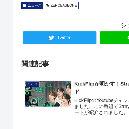
ニュース
ZEROBASEONE
シ
Twitter
関連記事
KickFlipが明かす！
ニュース
ド
KickFlipのYoutub
ました。この番組でStray
ードが紹介されました。