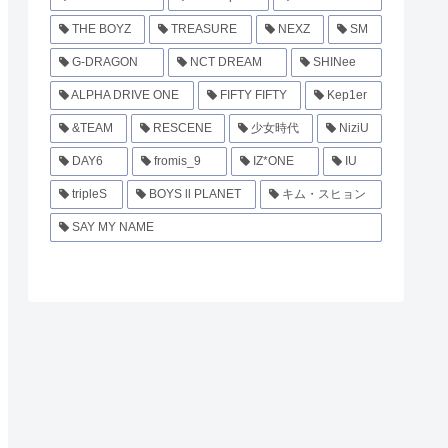
THE BOYZ
TREASURE
NEXZ
SM
G-DRAGON
NCT DREAM
SHINee
ALPHA DRIVE ONE
FIFTY FIFTY
Kep1er
&TEAM
RESCENE
少女時代
NiziU
DAY6
fromis_9
IZ*ONE
IU
tripleS
BOYS ll PLANET
キム・スヒョン
SAY MY NAME