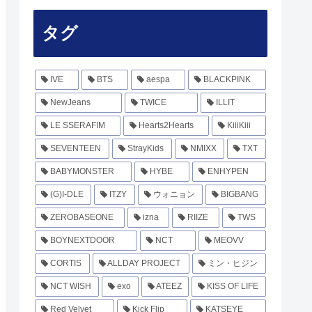
タグ
IVE
BTS
aespa
BLACKPINK
NewJeans
TWICE
ILLIT
LE SSERAFIM
Hearts2Hearts
KiiiKiii
SEVENTEEN
StrayKids
NMIXX
TXT
BABYMONSTER
HYBE
ENHYPEN
(G)I-DLE
ITZY
ウォニョン
BIGBANG
ZEROBASEONE
izna
RIIZE
TWS
BOYNEXTDOOR
NCT
MEOVV
CORTIS
ALLDAY PROJECT
ミン・ヒジン
NCT WISH
exo
ATEEZ
KISS OF LIFE
Red Velvet
Kick Flip
KATSEYE