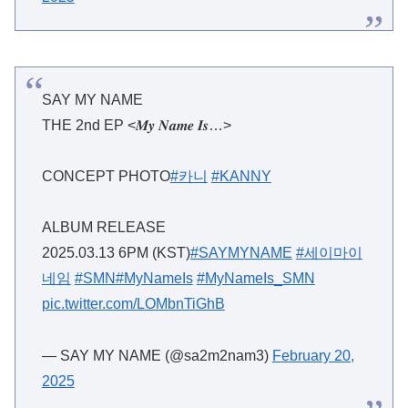
SAY MY NAME
THE 2nd EP <𝑴𝒚 𝑵𝒂𝒎𝒆 𝑰𝒔…>
CONCEPT PHOTO
#카니
#KANNY
ALBUM RELEASE
2025.03.13 6PM (KST)
#SAYMYNAME
#세이마이
네임
#SMN
#MyNameIs
#MyNameIs_SMN
pic.twitter.com/LOMbnTiGhB
— SAY MY NAME (@sa2m2nam3)
February 20,
2025