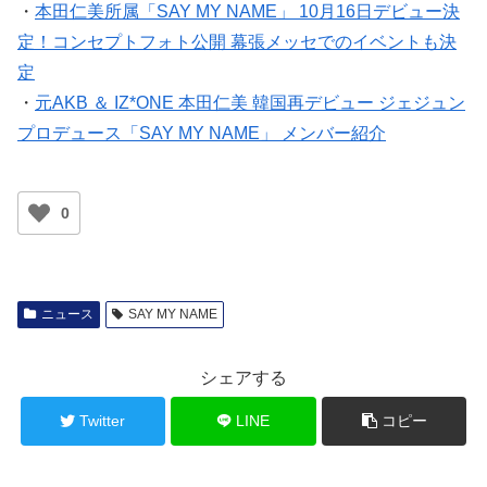
・
本田仁美所属「SAY MY NAME」 10月16日デビュー決
定！コンセプトフォト公開 幕張メッセでのイベントも決
定
・
元AKB ＆ IZ*ONE 本田仁美 韓国再デビュー ジェジュン
プロデュース「SAY MY NAME」 メンバー紹介
0
ニュース
SAY MY NAME
シェアする
Twitter
LINE
コピー