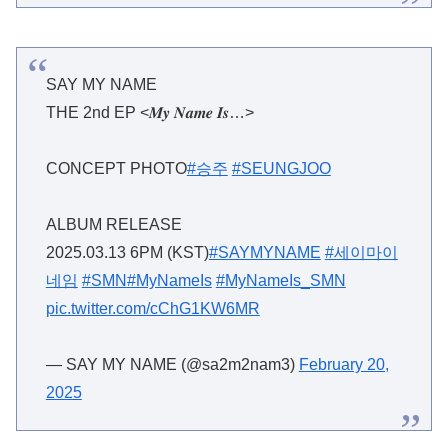
SAY MY NAME
THE 2nd EP <𝑴𝒚 𝑵𝒂𝒎𝒆 𝑰𝒔…>
CONCEPT PHOTO
#승주
#SEUNGJOO
ALBUM RELEASE
2025.03.13 6PM (KST)
#SAYMYNAME
#세이마이
네임
#SMN
#MyNameIs
#MyNameIs_SMN
pic.twitter.com/cChG1KW6MR
— SAY MY NAME (@sa2m2nam3)
February 20,
2025