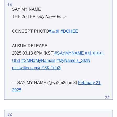
SAY MY NAME
THE 2nd EP <𝑴𝒚 𝑵𝒂𝒎𝒆 𝑰𝒔…>
CONCEPT PHOTO
#도희
#DOHEE
ALBUM RELEASE
2025.03.13 6PM (KST)
#SAYMYNAME
#세이마이
네임
#SMN
#MyNameIs
#MyNameIs_SMN
pic.twitter.com/pY3KiTdq2j
— SAY MY NAME (@sa2m2nam3)
February 21,
2025