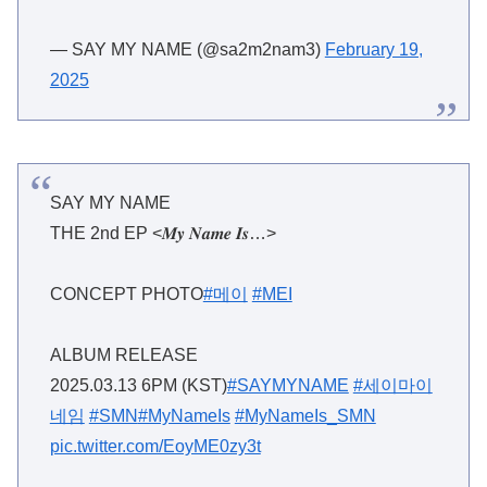
— SAY MY NAME (@sa2m2nam3)
February 19,
2025
SAY MY NAME
THE 2nd EP <𝑴𝒚 𝑵𝒂𝒎𝒆 𝑰𝒔…>
CONCEPT PHOTO
#메이
#MEI
ALBUM RELEASE
2025.03.13 6PM (KST)
#SAYMYNAME
#세이마이
네임
#SMN
#MyNameIs
#MyNameIs_SMN
pic.twitter.com/EoyME0zy3t