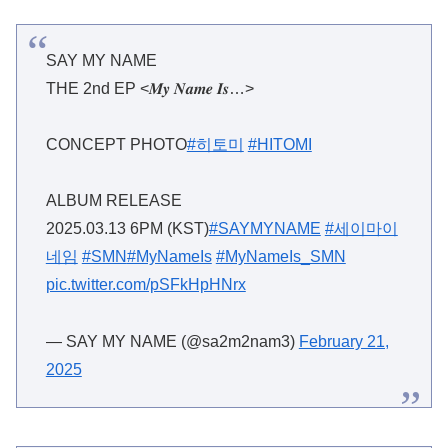
SAY MY NAME
THE 2nd EP <𝑴𝒚 𝑵𝒂𝒎𝒆 𝑰𝒔…>
CONCEPT PHOTO
#히토미
#HITOMI
ALBUM RELEASE
2025.03.13 6PM (KST)
#SAYMYNAME
#세이마이
네임
#SMN
#MyNameIs
#MyNameIs_SMN
pic.twitter.com/pSFkHpHNrx
— SAY MY NAME (@sa2m2nam3)
February 21,
2025