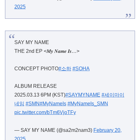
2025
SAY MY NAME
THE 2nd EP <𝑴𝒚 𝑵𝒂𝒎𝒆 𝑰𝒔…>
CONCEPT PHOTO
#소하
#SOHA
ALBUM RELEASE
2025.03.13 6PM (KST)
#SAYMYNAME
#세이마이
네임
#SMN
#MyNameIs
#MyNameIs_SMN
pic.twitter.com/bTm6VjoTFy
— SAY MY NAME (@sa2m2nam3)
February 20,
2025