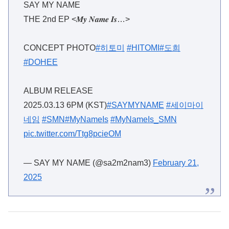
SAY MY NAME
THE 2nd EP <𝑴𝒚 𝑵𝒂𝒎𝒆 𝑰𝒔…>
CONCEPT PHOTO
#히토미
#HITOMI
#도희
#DOHEE
ALBUM RELEASE
2025.03.13 6PM (KST)
#SAYMYNAME
#세이마이
네임
#SMN
#MyNameIs
#MyNameIs_SMN
pic.twitter.com/Ttg8pcieOM
— SAY MY NAME (@sa2m2nam3)
February 21,
2025