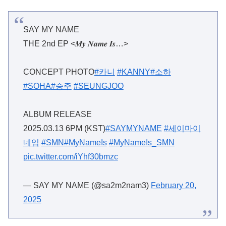
SAY MY NAME
THE 2nd EP <𝑴𝒚 𝑵𝒂𝒎𝒆 𝑰𝒔…>
CONCEPT PHOTO
#카니
#KANNY
#소하
#SOHA
#승주
#SEUNGJOO
ALBUM RELEASE
2025.03.13 6PM (KST)
#SAYMYNAME
#세이마이
네임
#SMN
#MyNameIs
#MyNameIs_SMN
pic.twitter.com/iYhf30bmzc
— SAY MY NAME (@sa2m2nam3)
February 20,
2025