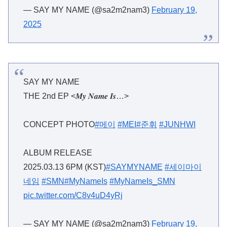
— SAY MY NAME (@sa2m2nam3)
February 19,
2025
SAY MY NAME
THE 2nd EP <𝑴𝒚 𝑵𝒂𝒎𝒆 𝑰𝒔…>
CONCEPT PHOTO
#메이
#MEI
#준휘
#JUNHWI
ALBUM RELEASE
2025.03.13 6PM (KST)
#SAYMYNAME
#세이마이
네임
#SMN
#MyNameIs
#MyNameIs_SMN
pic.twitter.com/C8v4uD4yRj
— SAY MY NAME (@sa2m2nam3)
February 19,