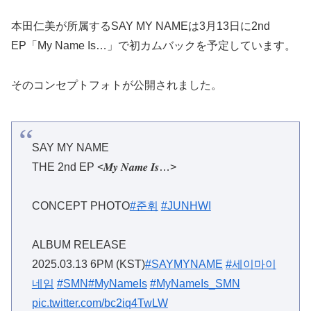
本田仁美が所属するSAY MY NAMEは3月13日に2nd
EP「My Name Is…」で初カムバックを予定しています。
そのコンセプトフォトが公開されました。
SAY MY NAME
THE 2nd EP <𝑴𝒚 𝑵𝒂𝒎𝒆 𝑰𝒔…>
CONCEPT PHOTO
#준휘
#JUNHWI
ALBUM RELEASE
2025.03.13 6PM (KST)
#SAYMYNAME
#세이마이
네임
#SMN
#MyNameIs
#MyNameIs_SMN
pic.twitter.com/bc2iq4TwLW