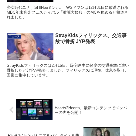
少女時代ユナ、SHINeeミンホ、TWSドフンは12月31日に放送される
MBC年末音楽フェスティバル「歌謡大祭典」のMCを務めると報道さ
れました。
StrayKidsフィリックス、交通事
ニュース
故で骨折 JYP発表
StrayKidsフィリックスは2月15日、帰宅途中に軽度の交通事故に遭い
骨折したとJYPが発表しました。フィリックスは現在、休息を取り、
回復に集中しています。
Hearts2Hearts、最新コンテンツでメンバ
ーの声を公開！
RESCENE 2ndミニアルバム タイトル曲